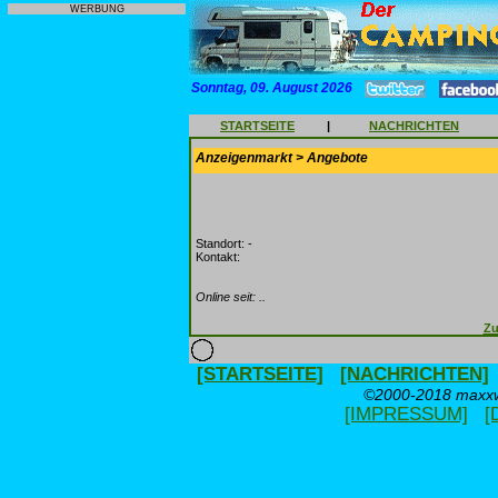
WERBUNG
Sonntag, 09. August 2026
STARTSEITE
|
NACHRICHTEN
Anzeigenmarkt > Angebote
Standort: -
Kontakt:
Online seit: ..
Zu
[STARTSEITE]
[NACHRICHTEN]
©2000-2018 maxxwe
[IMPRESSUM]
[