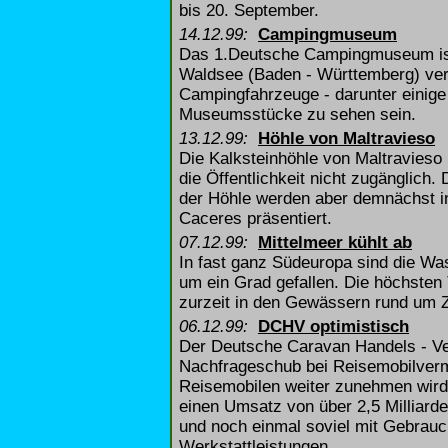
bis 20. September.
14.12.99:
Campingmuseum
Das 1.Deutsche Campingmuseum ist
Waldsee (Baden - Württemberg) verk
Campingfahrzeuge - darunter einige 
Museumsstücke zu sehen sein.
13.12.99:
Höhle von Maltravieso
Die Kalksteinhöhle von Maltravieso 
die Öffentlichkeit nicht zugänglich.
der Höhle werden aber demnächst 
Caceres präsentiert.
07.12.99:
Mittelmeer kühlt ab
In fast ganz Südeuropa sind die Wa
um ein Grad gefallen. Die höchsten
zurzeit in den Gewässern rund um 
06.12.99:
DCHV optimistisch
Der Deutsche Caravan Handels - Ve
Nachfrageschub bei Reisemobilverm
Reisemobilen weiter zunehmen wird
einen Umsatz von über 2,5 Milliar
und noch einmal soviel mit Gebrau
Werkstattleistungen.