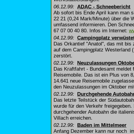
06.12.99:
ADAC - Schneebericht
Ab sofort bis Ende April kann man 
22 21 (0,24 Mark/Minute) über die W
umfassend informieren. Den Schneeb
67 07 00 40 80. Infos im Internet:
w
04.12.99:
Campingplatz verwüste
Das Orkantief "Anatol", das mit bis
auf dem Campingplatz Westerland (
zerstört.
02.12.99:
Neuzulassungen Oktob
Das Kraftfahrt - Bundesamt meldet
Reisemobile. Das ist ein Plus von 
14.641 neue Reisemobile zugelasse
den Neuzulassungen im Oktober mit 
02.12.99:
Durchgehende Autobahn
Das letzte Teilstück der Südautoba
wurde für den Verkehr freigegeben
durchgehender Autobahn die italieni
Villach erreichen.
02.12.99:
Baden im Mittelmeer
Anfang Dezember kann nur noch im