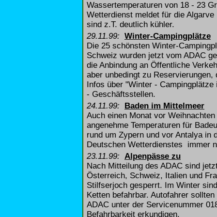
Wassertemperaturen von 18 - 23 G
Wetterdienst meldet für die Algarv
sind z.T. deutlich kühler.
29.11.99:
Winter-Campingplätze
Die 25 schönsten Winter-Campingplät
Schweiz wurden jetzt vom ADAC gekü
die Anbindung an Öffentliche Verkeh
aber unbedingt zu Reservierungen, da
Infos über "Winter - Campingplätze 
- Geschäftsstellen.
24.11.99:
Baden im Mittelmeer
Auch einen Monat vor Weihnachten bi
angenehme Temperaturen für Badeurl
rund um Zypern und vor Antalya in 
Deutschen Wetterdienstes immer n
23.11.99:
Alpenpässe zu
Nach Mitteilung des ADAC sind jetzt
Österreich, Schweiz, Italien und Fra
Stilfserjoch gesperrt. Im Winter sin
Ketten befahrbar. Autofahrer sollten
ADAC unter der Servicenummer 01805
Befahrbarkeit erkundigen.