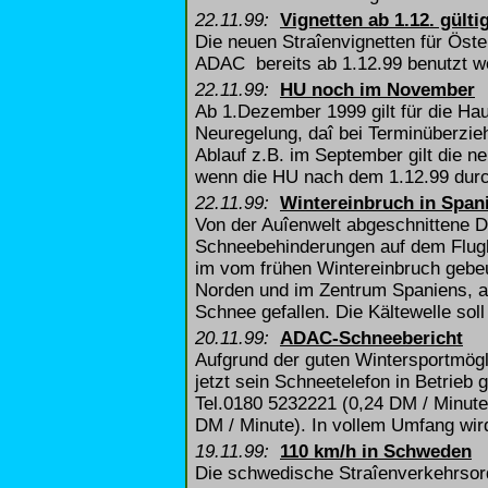
22.11.99:
Vignetten ab 1.12. gülti
Die neuen Straîenvignetten für Öst
ADAC bereits ab 1.12.99 benutzt we
22.11.99:
HU noch im November
Ab 1.Dezember 1999 gilt für die Ha
Neuregelung, daî bei Terminüberzieh
Ablauf z.B. im September gilt die n
wenn die HU nach dem 1.12.99 durchg
22.11.99:
Wintereinbruch in Span
Von der Auîenwelt abgeschnittene D
Schneebehinderungen auf dem Flugha
im vom frühen Wintereinbruch gebeu
Norden und im Zentrum Spaniens, ab
Schnee gefallen. Die Kältewelle so
20.11.99:
ADAC-Schneebericht
Aufgrund der guten Wintersportmögl
jetzt sein Schneetelefon in Betrie
Tel.0180 5232221 (0,24 DM / Minute
DM / Minute). In vollem Umfang wir
19.11.99:
110 km/h in Schweden
Die schwedische Straîenverkehrsord