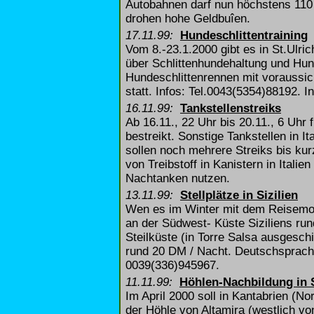
Autobahnen darf nun höchstens 110 
drohen hohe Geldbuîen.
17.11.99:
Hundeschlittentraining
Vom 8.-23.1.2000 gibt es in St.Ulrich
über Schlittenhundehaltung und Hund
Hundeschlittenrennen mit voraussic
statt. Infos: Tel.0043(5354)88192. I
16.11.99:
Tankstellenstreiks
Ab 16.11., 22 Uhr bis 20.11., 6 Uhr
bestreikt. Sonstige Tankstellen in I
sollen noch mehrere Streiks bis ku
von Treibstoff in Kanistern in Itali
Nachtanken nutzen.
13.11.99:
Stellplätze in Sizilien
Wen es im Winter mit dem Reisemobi
an der Südwest- Küste Siziliens run
Steilküste (in Torre Salsa ausgeschi
rund 20 DM / Nacht. Deutschsprachi
0039(336)945967.
11.11.99:
Höhlen-Nachbildung in 
Im April 2000 soll in Kantabrien (N
der Höhle von Altamira (westlich vo