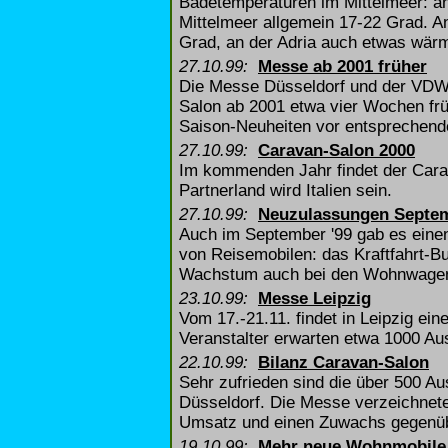
Badetemperaturen im Mittelmeer: an
Mittelmeer allgemein 17-22 Grad. A
Grad, an der Adria auch etwas wärm
27.10.99:
Messe ab 2001 früher
Die Messe Düsseldorf und der VDW
Salon ab 2001 etwa vier Wochen früh
Saison-Neuheiten vor entsprechen
27.10.99:
Caravan-Salon 2000
Im kommenden Jahr findet der Carav
Partnerland wird Italien sein.
27.10.99:
Neuzulassungen Septe
Auch im September '99 gab es eine
von Reisemobilen: das Kraftfahrt-B
Wachstum auch bei den Wohnwagen 
23.10.99:
Messe Leipzig
Vom 17.-21.11. findet in Leipzig ein
Veranstalter erwarten etwa 1000 Aus
22.10.99:
Bilanz Caravan-Salon
Sehr zufrieden sind die über 500 Au
Düsseldorf. Die Messe verzeichnete
Umsatz und einen Zuwachs gegenüb
19.10.99:
Mehr neue Wohnmobile