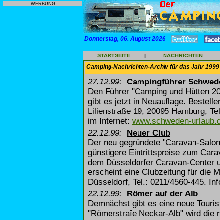
WERBUNG
Donnerstag, 06. August 2026
STARTSEITE
|
NACHRICHTEN
Camping-Nachrichten-Archiv für das Jahr 1999
27.12.99:
Campingführer Schwed
Den Führer "Camping und Hütten 20
gibt es jetzt in Neuauflage. Beste
Lilienstraße 19, 20095 Hamburg, Tel
im Internet:
www.schweden-urlaub.
22.12.99:
Neuer Club
Der neu gegründete "Caravan-Salon-C
günstigere Eintrittspreise zum Car
dem Düsseldorfer Caravan-Center u
erscheint eine Clubzeitung für die M
Düsseldorf, Tel.: 0211/4560-445. Inf
22.12.99:
Römer auf der Alb
Demnächst gibt es eine neue Touris
"Römerstraîe Neckar-Alb" wird die