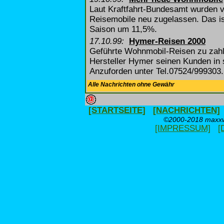
Laut Kraftfahrt-Bundesamt wurden 
Reisemobile neu zugelassen. Das is
Saison um 11,5%.
17.10.99:
Hymer-Reisen 2000
Geführte Wohnmobil-Reisen zu zahlr
Hersteller Hymer seinen Kunden in 
Anzuforden unter Tel.07524/999303.
Alle Nachrichten ohne Gewähr
[STARTSEITE]
[NACHRICHTEN]
©2000-2018 maxxwe
[IMPRESSUM]
[