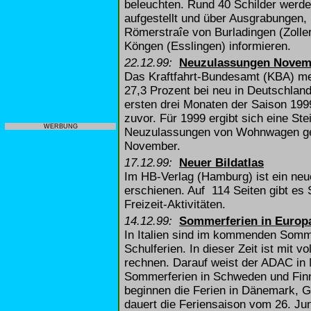
beleuchten. Rund 40 Schilder werde
aufgestellt und über Ausgrabungen,
Römerstraîe von Burladingen (Zolle
Köngen (Esslingen) informieren.
22.12.99:
Neuzulassungen Novem
Das Kraftfahrt-Bundesamt (KBA) m
27,3 Prozent bei neu in Deutschlan
ersten drei Monaten der Saison 199
zuvor. Für 1999 ergibt sich eine St
WERBUNG
Neuzulassungen von Wohnwagen geh
November.
17.12.99:
Neuer Bildatlas
Im HB-Verlag (Hamburg) ist ein neu
erschienen. Auf 114 Seiten gibt es S
Freizeit-Aktivitäten.
14.12.99:
Sommerferien in Europ
In Italien sind im kommenden Somm
Schulferien. In dieser Zeit ist mit 
rechnen. Darauf weist der ADAC in 
Sommerferien in Schweden und Finnl
beginnen die Ferien in Dänemark, G
dauert die Feriensaison vom 26. Jun