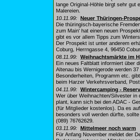
lange Original-Höhle birgt sehr gut e
Malereien.
10.11.99:
Neuer Thüringen-Prosp
Die thüringisch-bayerische Fremde
zum Main' hat einen neuen Prospekt
gibt es vor allem Tipps zum Winter
Der Prospekt ist unter anderem erh
Coburg, Herrngasse 4, 96450 Coburg
08.11.99:
Weihnachtsmärkte im H
Ein neues Faltblatt informiert übe
Altenau bis Wernigerode werden 37 M
Besonderheiten, Programm etc. gibt's
beim Harzer Verkehrsverband, Postf
04.11.99:
Wintercamping - Reser
Wer über Weihnachten/Silvester in
plant, kann sich bei den ADAC - Ges
(für Mitglieder kostenlos). Da es a
besonders voll werden dürfte, sollt
(089) 76762629.
03.11.99:
Mittelmeer noch warm
Für Anfang November meldet der D