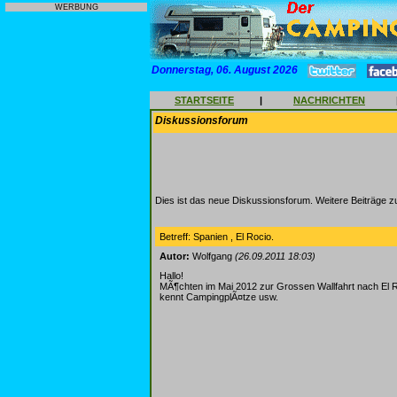
WERBUNG
Donnerstag, 06. August 2026
STARTSEITE
|
NACHRICHTEN
Diskussionsforum
Dies ist das neue Diskussionsforum. Weitere Beiträge 
Betreff: Spanien , El Rocio.
Autor:
Wolfgang
(26.09.2011 18:03)
Hallo!
MÃ¶chten im Mai 2012 zur Grossen Wallfahrt nach El R
kennt CampingplÃ¤tze usw.