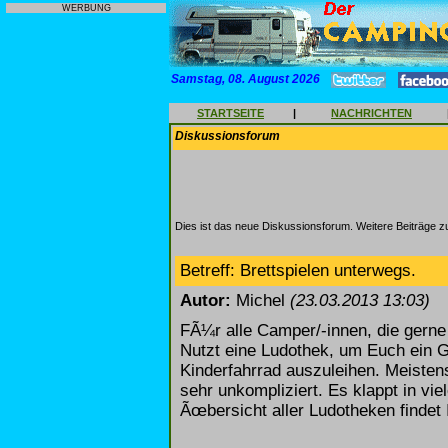
WERBUNG
Samstag, 08. August 2026
STARTSEITE
|
NACHRICHTEN
Diskussionsforum
Dies ist das neue Diskussionsforum. Weitere Beiträge 
Betreff: Brettspielen unterwegs.
Autor:
Michel
(23.03.2013 13:03)
FÃ¼r alle Camper/-innen, die gerne
Nutzt eine Ludothek, um Euch ein G
Kinderfahrrad auszuleihen. Meistens
sehr unkompliziert. Es klappt in vi
Ãœbersicht aller Ludotheken findet