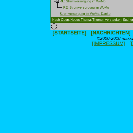
RE: Stromversorgung im WoMo
RE: Stromversorgung im WoMo
Stromversorgung im WoMo: Danke
Nach Oben
Neues Thema
Themen verstecken
Suche
|
|
|
[STARTSEITE]
[NACHRICHTEN]
©2000-2018 maxxwe
[IMPRESSUM]
[