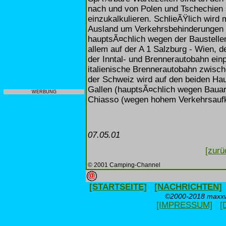
nach und von Polen und Tschechien 
einzukalkulieren. SchlieÃŸlich wird
Ausland um Verkehrsbehinderungen 
hauptsÃ¤chlich wegen der Baustellen
allem auf der A 1 Salzburg - Wien, d
der Inntal- und Brennerautobahn ein
italienische Brennerautobahn zwisch
der Schweiz wird auf den beiden Hau
Gallen (hauptsÃ¤chlich wegen Bauarb
WERBUNG
Chiasso (wegen hohem Verkehrsauf
07.05.01
[zurü
© 2001 Camping-Channel
[STARTSEITE]
[NACHRICHTEN]
©2000-2018 maxxwe
[IMPRESSUM]
[