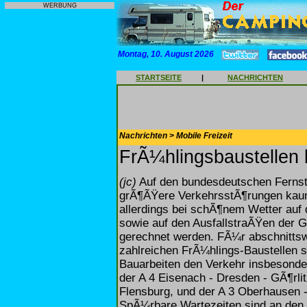
WERBUNG
Montag, 10. August 2026
STARTSEITE
|
NACHRICHTEN
Nachrichten > Mobile Freizeit
FrÃ¼hlingsbaustellen 
(jc)
Auf den bundesdeutschen Fern
grÃ¶ÃŸere VerkehrsstÃ¶rungen kau
allerdings bei schÃ¶nem Wetter auf
sowie auf den AusfallstraÃŸen der 
gerechnet werden. FÃ¼r abschnitts
zahlreichen FrÃ¼hlings-Baustellen 
Bauarbeiten den Verkehr insbesonde
der A 4 Eisenach - Dresden - GÃ¶rl
Flensburg, und der A 3 Oberhausen 
SpÃ¼rbare Wartezeiten sind an de