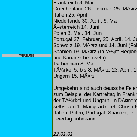
Frankreich 8. Mai
Griechenland 26. Februar, 25. MÃ¤r
Italien 25. April
Niederlande 30. April, 5. Mai
Ã–sterreich 14. Juni
Polen 3. Mai, 14. Juni
Portugal 27. Februar, 25. April, 14. J
Schweiz 19. MÃ¤rz und 14. Juni (Feie
Spanien 19. MÃ¤rz (in fÃ¼nf Regione
WERBUNG
und Kanarische Inseln)
Tschechien 8. Mai
TÃ¼rkei 5. bis 8. MÃ¤rz, 23. April, 1
Ungarn 15. MÃ¤rz
Umgekehrt sind auch deutsche Feier
zum Beispiel der Karfreitag in Frankr
der TÃ¼rkei und Ungarn. In DÃ¤nema
selbst am 1. Mai gearbeitet. Christi 
Italien, Polen, Portugal, Spanien, T
Feiertag unbekannt.
22.01.01