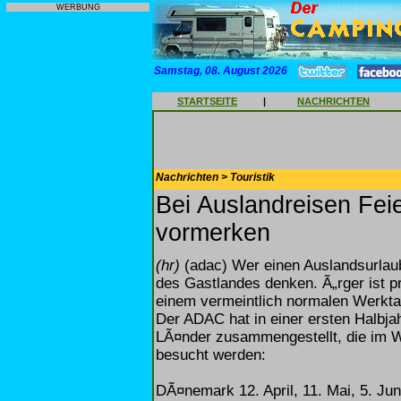
WERBUNG
Samstag, 08. August 2026
STARTSEITE
|
NACHRICHTEN
Nachrichten > Touristik
Bei Auslandreisen Fei
vormerken
(hr)
(adac) Wer einen Auslandsurlaub 
des Gastlandes denken. Ã„rger ist 
einem vermeintlich normalen Werkt
Der ADAC hat in einer ersten Halbja
LÃ¤nder zusammengestellt, die im W
besucht werden:
DÃ¤nemark 12. April, 11. Mai, 5. Jun