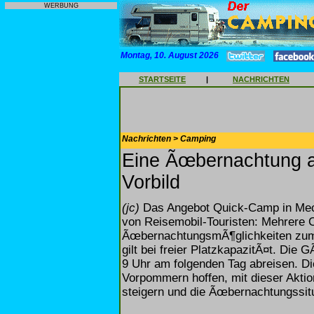
WERBUNG
Montag, 10. August 2026
STARTSEITE
|
NACHRICHTEN
Nachrichten > Camping
Eine Ãœbernachtung a
Vorbild
(jc)
Das Angebot Quick-Camp in Mec
von Reisemobil-Touristen: Mehrere 
ÃœbernachtungsmÃ¶glichkeiten zum
gilt bei freier PlatzkapazitÃ¤t. Di
9 Uhr am folgenden Tag abreisen. 
Vorpommern hoffen, mit dieser Aktio
steigern und die Ãœbernachtungssit