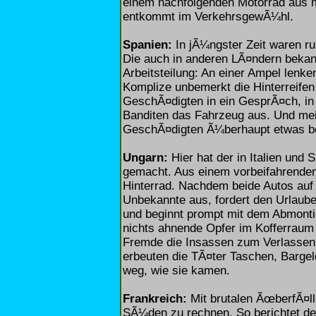
einem nachfolgenden Motorrad aus 
entkommt im VerkehrsgewÃ¼hl.
Spanien:
In jÃ¼ngster Zeit waren r
Die auch in anderen LÃ¤ndern bekann
Arbeitsteilung: An einer Ampel lenk
Komplize unbemerkt die Hinterreifen z
GeschÃ¤digten in ein GesprÃ¤ch, i
Banditen das Fahrzeug aus. Und meis
GeschÃ¤digten Ã¼berhaupt etwas b
Ungarn:
Hier hat der in Italien und
gemacht. Aus einem vorbeifahrenden 
Hinterrad. Nachdem beide Autos auf 
Unbekannte aus, fordert den Urlauber
und beginnt prompt mit dem Abmont
nichts ahnende Opfer im Kofferraum
Fremde die Insassen zum Verlassen 
erbeuten die TÃ¤ter Taschen, Bargel
weg, wie sie kamen.
Frankreich:
Mit brutalen ÃœberfÃ¤lle
SÃ¼den zu rechnen. So berichtet d