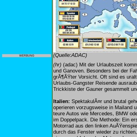
(Quelle:ADAC)
WERBUNG
(hr)
(adac) Mit der Urlaubszeit komm
und Ganoven. Besonders bei der Fah
grÃ¶ÃŸter Vorsicht. Oft sind es ural
Urlaubs-Gangster Reisende ausraube
Trickkiste der Gauner gesammelt un
Italien:
SpektakulÃ¤r und brutal geh
operieren vorzugsweise in Mailand u
teure Autos wie Mercedes, BMW ode
im Doppelpack. Die Methode: Ein ers
Motorrad aus den linken AuÃŸenspie
durch das Fenster wieder zu richten