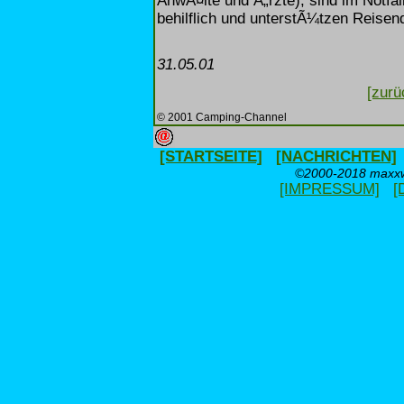
AnwÃ¤lte und Ã„rzte), sind im Notfa
behilflich und unterstÃ¼tzen Reise
31.05.01
[zurü
© 2001 Camping-Channel
[STARTSEITE]
[NACHRICHTEN]
©2000-2018 maxxwe
[IMPRESSUM]
[