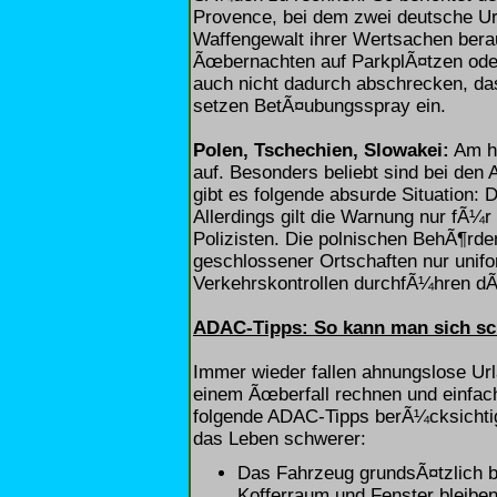
Provence, bei dem zwei deutsche Ur
Waffengewalt ihrer Wertsachen ber
Ãœbernachten auf ParkplÃ¤tzen oder
auch nicht dadurch abschrecken, da
setzen BetÃ¤ubungsspray ein.
Polen, Tschechien, Slowakei:
Am hÃ
auf. Besonders beliebt sind bei den
gibt es folgende absurde Situation: Di
Allerdings gilt die Warnung nur fÃ¼r
Polizisten. Die polnischen BehÃ¶r
geschlossener Ortschaften nur unifo
Verkehrskontrollen durchfÃ¼hren d
ADAC-Tipps: So kann man sich s
Immer wieder fallen ahnungslose Url
einem Ãœberfall rechnen und einfach
folgende ADAC-Tipps berÃ¼cksichtig
das Leben schwerer:
Das Fahrzeug grundsÃ¤tzlich 
Kofferraum und Fenster bleiben