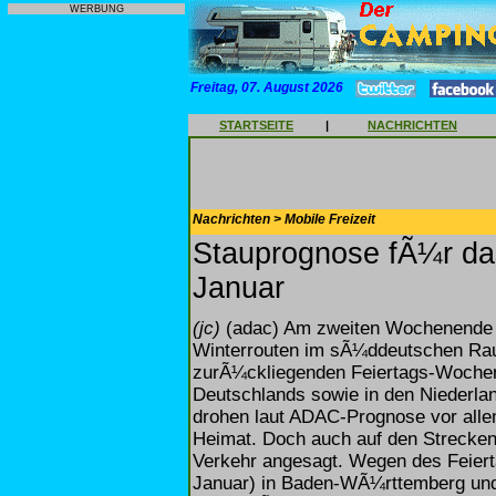
WERBUNG
Freitag, 07. August 2026
STARTSEITE
|
NACHRICHTEN
Nachrichten > Mobile Freizeit
Stauprognose fÃ¼r da
Januar
(jc)
(adac) Am zweiten Wochenende 
Winterrouten im sÃ¼ddeutschen Rau
zurÃ¼ckliegenden Feiertags-Wochen
Deutschlands sowie in den Niederla
drohen laut ADAC-Prognose vor alle
Heimat. Doch auch auf den Strecken i
Verkehr angesagt. Wegen des Feiert
Januar) in Baden-WÃ¼rttemberg und