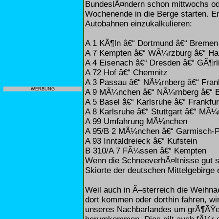
BundeslÃ¤ndern schon mittwochs od
Wochenende in die Berge starten. E
Autobahnen einzukalkulieren:
A 1 KÃ¶ln â€“ Dortmund â€“ Bremen
A 7 Kempten â€“ WÃ¼rzburg â€“ Ha
A 4 Eisenach â€“ Dresden â€“ GÃ¶rl
A 72 Hof â€“ Chemnitz
A 3 Passau â€“ NÃ¼rnberg â€“ Fran
WERBUNG
A 9 MÃ¼nchen â€“ NÃ¼rnberg â€“ B
A 5 Basel â€“ Karlsruhe â€“ Frankfur
A 8 Karlsruhe â€“ Stuttgart â€“ MÃ
A 99 Umfahrung MÃ¼nchen
A 95/B 2 MÃ¼nchen â€“ Garmisch-P
A 93 Inntaldreieck â€“ Kufstein
B 310/A 7 FÃ¼ssen â€“ Kempten
Wenn die SchneeverhÃ¤ltnisse gut s
Skiorte der deutschen Mittelgebirge
Weil auch in Ã–sterreich die Weihna
dort kommen oder dorthin fahren, wi
unseres Nachbarlandes um grÃ¶ÃŸer