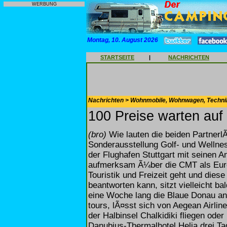
WERBUNG
Montag, 10. August 2026
STARTSEITE
|
NACHRICHTEN
Nachrichten > Wohnmobile, Wohnwagen, Techni
100 Preise warten au
(bro)
Wie lauten die beiden Partnerl
Sonderausstellung Golf- und Wellne
der Flughafen Stuttgart mit seinen
aufmerksam Ã¼ber die CMT als Eur
Touristik und Freizeit geht und dies
beantworten kann, sitzt vielleicht ba
eine Woche lang die Blaue Donau an 
tours, lÃ¤sst sich von Aegean Airlin
der Halbinsel Chalkidiki fliegen od
Danubius-Thermalhotel Helia drei Ta