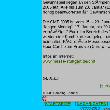
Gewinnspiel liegen an den StÃ¤nden
2005 auf. Alle bis zum 23. Januar (
richtig beantworteten â€“ Gewinnsch
Die CMT 2005 ist vom 15. - 23. Janu
"langen Montag", 17. Januar, bis 20 U
ermÃ¤ÃŸigt 7 Euro. Im Bereich des V
wieder eine Kombikarte aufgelegt, di
beinhaltet. FÃ¼r spÃ¤te Messebesuc
Hour Card" zum Preis von 5 Euro - a
Infos im Internet:
www.messe-stuttgart.de/cmt
04.01.05
[zurü
© 2005 Camping-Channel
[STARTSEITE]
[NACHRICHTEN]
©2000-2018 maxxwe