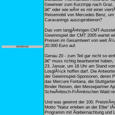
Gewinner zum Kurztripp nach Graz, F
â€“ oder wie wÃ¤r es mit einer vier
Reisemobil von Mercedes Benz, um ei
Caravanings auszuprobieren?
Das vom langjÃ¤hrigen CMT-Ausstelle
Gewinnspiel der CMT 2005 wartet wi
Preisen im Gesamtwert von weit Ã¼
20.000 Euro auf.
WERBUNG
Genau 20 - zum Teil gar nicht so ei
â€“ muss richtig beantwortet haben,
23. Januar, um 16 Uhr am Stand von "
LosglÃ¼ck hoffen darf. Die Antworte
der Gewinnspiel-Sponsoren, deren P
das Mercure Fontana, die Stuttgarter
Binder Reisen, den Messepartner Ap
SchwÃ¤bisch-FrÃ¤nkischen Wald rei
Und was gewinnt der 100. PreistrÃ¤
Motto "Natur erleben an der Elbe" l
Programm mit Ãœbernachtung und Le