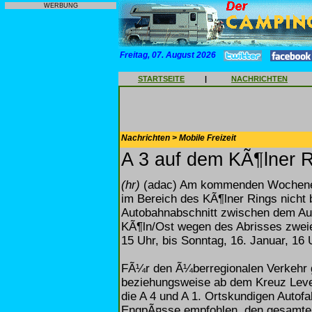
WERBUNG
Freitag, 07. August 2026
STARTSEITE
|
NACHRICHTEN
Nachrichten > Mobile Freizeit
A 3 auf dem KÃ¶lner R
(hr)
(adac) Am kommenden Wochenend
im Bereich des KÃ¶lner Rings nicht 
Autobahnabschnitt zwischen dem A
KÃ¶ln/Ost wegen des Abrisses zwei
15 Uhr, bis Sonntag, 16. Januar, 16 U
FÃ¼r den Ã¼berregionalen Verkehr 
beziehungsweise ab dem Kreuz Lev
die A 4 und A 1. Ortskundigen Autof
EngpÃ¤sse empfohlen, den gesamten