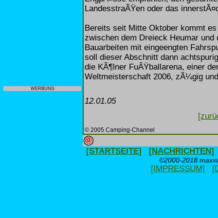
LandesstraÃŸen oder das innerstÃ¤
Bereits seit Mitte Oktober kommt es
zwischen dem Dreieck Heumar und 
Bauarbeiten mit eingeengten Fahrs
soll dieser Abschnitt dann achtspur
die KÃ¶lner FuÃŸballarena, einer de
Weltmeisterschaft 2006, zÃ¼gig un
WERBUNG
12.01.05
[zurü
© 2005 Camping-Channel
[STARTSEITE]
[NACHRICHTEN]
©2000-2018 maxxwe
[IMPRESSUM]
[