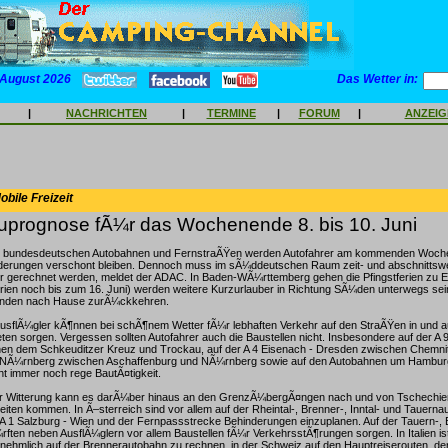
 August 2026
Das Wetter in:
|
NACHRICHTEN
|
TERMINE
|
FORUM
|
ANZEI
bile Freizeit
prognose fÃ¼r das Wochenende 8. bis 10. Juni
n bundesdeutschen Autobahnen und FernstraÃŸen werden Autofahrer am kommenden Woch
erungen verschont bleiben. Dennoch muss im sÃ¼ddeutschen Raum zeit- und abschnittswe
hr gerechnet werden, meldet der ADAC. In Baden-WÃ¼rttemberg gehen die Pfingstferien zu E
erien noch bis zum 16. Juni) werden weitere Kurzurlauber in Richtung SÃ¼den unterwegs sei
senden nach Hause zurÃ¼ckkehren.
flÃ¼gler kÃ¶nnen bei schÃ¶nem Wetter fÃ¼r lebhaften Verkehr auf den StraÃŸen in und 
en sorgen. Vergessen sollten Autofahrer auch die Baustellen nicht. Insbesondere auf der A 9 
n dem Schkeuditzer Kreuz und Trockau, auf der A 4 Eisenach - Dresden zwischen Chemni
 - NÃ¼rnberg zwischen Aschaffenburg und NÃ¼rnberg sowie auf den Autobahnen um Hamburg
 immer noch rege BautÃ¤tigkeit.
r Witterung kann es darÃ¼ber hinaus an den GrenzÃ¼bergÃ¤ngen nach und von Tschechie
ten kommen. In Ã–sterreich sind vor allem auf der Rheintal-, Brenner-, Inntal- und Tauerna
A 1 Salzburg - Wien und der Fernpassstrecke Behinderungen einzuplanen. Auf der Tauern-, 
ten neben AusflÃ¼glern vor allem Baustellen fÃ¼r VerkehrsstÃ¶rungen sorgen. In Italien ist
nehmlich auf der Brennerautobahn zu rechnen, in der Schweiz auf den Hauptreiserouten, de