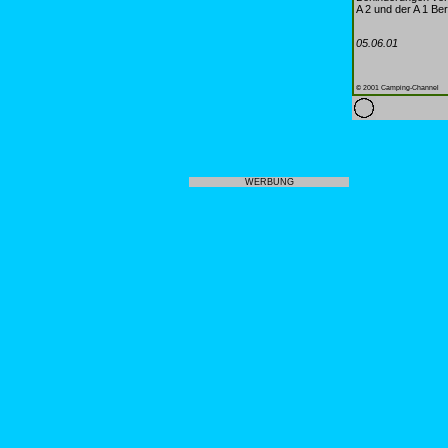
A 2 und der A 1 Ber
05.06.01
© 2001 Camping-Channel
WERBUNG