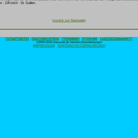
n - ZÃ¼rich - St. Gallen.
[zurück zur Startseite]
[STARTSEITE]
[NACHRICHTEN]
[TERMINE]
[FORUM]
[ANZEIGENMARKT]
©2000-2018 maxxweb.de Internet-Dienstleistungen
[IMPRESSUM]
[DATENSCHUTZERKLÄRUNG]