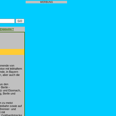
WERBUNG
GENMARKT
enende von
ise mit lebhaftem
nde, in Bayern
n, aber auch die
aus den
Berlin -
tz und Eisenach,
, Berlin und
n zu meist
utobahn sowie auf
Brenner- und
 mit
r Gotthardstrecke