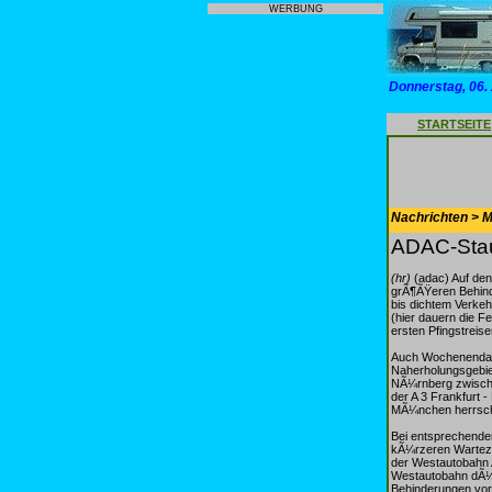
WERBUNG
Donnerstag, 06.
STARTSEITE
Nachrichten > Mo
ADAC-Stau
(hr)
(adac) Auf de
grÃ¶ÃŸeren Behind
bis dichtem Verke
(hier dauern die F
ersten Pfingstrei
Auch Wochenendaus
Naherholungsgebiet
NÃ¼rnberg zwische
der A 3 Frankfurt
MÃ¼nchen herrscht
Bei entsprechende
kÃ¼rzeren Wartezei
der Westautobahn 
Westautobahn dÃ¼rf
Behinderungen vor