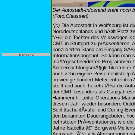
Der Autostadt-Infostand steht noch b
(Foto:Claussen)
(jc)
Die Autostadt in Wolfsburg ist d
Norddeutschlands und hÃ¤lt Platz z
fÃ¼r die Tochter des Volkswagen-Ko
CMT in Stuttgart zu prÃ¤sentieren. 
konzipierten Stand am Eingang SÃ¼
Informationsangebot. So kann man si
WERBUNG
maÃŸgeschneiderten Programmen zu
ÃœbernachtungsmÃ¶glichkeiten erlÃ¤u
auch zehn eigene ReisemobilstellplÃ
im wenige hundert Meter entfernten 
stellt und auch Tickets fÃ¼r die Aut
der CMT besonders als Ganzjahresrei
Hammerich, Leiter Operations Mana
diesem Jahr wieder besondere Outd
SchlittschuhlÃ¤ufer und Curling-Eve
den bekannten Dauerangeboten, hoch
befristeten PrÃ¤sentationen, wie die
Jahre Isabella â€“ Borgward-Meilens
Autostadt fÃ¼r alle Altersgruppen ga