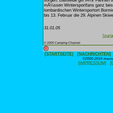
sorgen. Dasselbe gilt fÃ¼r Fahrten in
mÃ¼ssen Wintersportfans ganz beso
lombardischen Wintersportort Bormio
bis 13. Februar die 29. Alpinen Skiwe
31.01.05
[zurü
© 2005 Camping-Channel
[STARTSEITE]
[NACHRICHTEN]
©2000-2018 maxxwe
[IMPRESSUM]
[