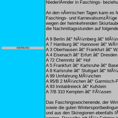
NiederlÃ¤nder in Faschings- beziehu
An den nÃ¤rrischen Tagen kann es f
Faschings- und KarnevalsumzÃ¼ge k
wegen der heimkehrenden Skiurlauber
die Nachmittagsstunden auf folgend
A 9 Berlin â€“ NÃ¼rnberg â€“ MÃ¼
A 7 Hamburg â€“ Hannover â€“ WÃ¼
WERBUNG
A 3 Oberhausen â€“ Frankfurt â€“ 
A 4 Eisenach â€“ Erfurt â€“ Dresden
A 72 Chemnitz â€“ Hof
A 5 Frankfurt â€“ Karlsruhe â€“ Base
A 8 Karlsruhe â€“ Stuttgart â€“ MÃ
A 99 Umfahrung MÃ¼nchen
A 95/B 2 MÃ¼nchen â€“ Garmisch-P
A 93 Inntaldreieck â€“ Kufstein
A 7/B 310 Kempten â€“ FÃ¼ssen
Das Faschingswochenende, der Winte
sowie die guten Wintersportbedingun
und aus den Skiregionen ebenfalls f