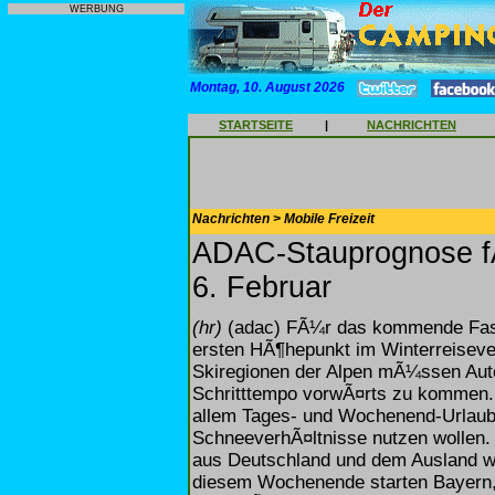
WERBUNG
Montag, 10. August 2026
STARTSEITE
|
NACHRICHTEN
Nachrichten > Mobile Freizeit
ADAC-Stauprognose f
6. Februar
(hr)
(adac) FÃ¼r das kommende Fas
ersten HÃ¶hepunkt im Winterreisever
Skiregionen der Alpen mÃ¼ssen Auto
Schritttempo vorwÃ¤rts zu kommen.
allem Tages- und Wochenend-Urlauber
SchneeverhÃ¤ltnisse nutzen wollen.
aus Deutschland und dem Ausland w
diesem Wochenende starten Bayern,