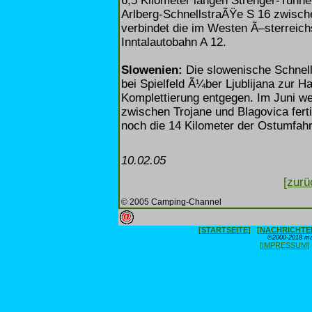
6,5 Kilometer langen Strenger-Tunne
Arlberg-SchnellstraÃŸe S 16 zwisch
verbindet die im Westen Ã–sterreich
Inntalautobahn A 12.
Slowenien:
Die slowenische Schnell
bei Spielfeld Ã¼ber Ljublijana zur Ha
Komplettierung entgegen. Im Juni wer
zwischen Trojane und Blagovica fert
noch die 14 Kilometer der Ostumfah
10.02.05
[zurü
© 2005 Camping-Channel
[STARTSEITE]
[NACHRICHTE
©2000-2018 max
[IMPRESSUM]