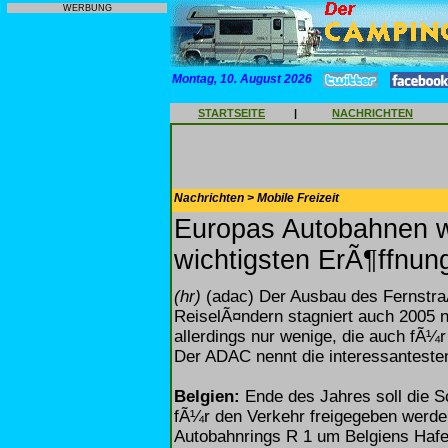
WERBUNG
Montag, 10. August 2026
STARTSEITE
|
NACHRICHTEN
Nachrichten > Mobile Freizeit
Europas Autobahnen 
wichtigsten ErÃ¶ffnun
(hr)
(adac) Der Ausbau des Fernstra
ReiselÃ¤ndern stagniert auch 2005 n
allerdings nur wenige, die auch fÃ¼
Der ADAC nennt die interessanteste
Belgien:
Ende des Jahres soll die S
fÃ¼r den Verkehr freigegeben werde
Autobahnrings R 1 um Belgiens Hafe