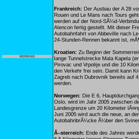
Frankreich:
Der Ausbau der A 28 vo
Rouen und Le Mans nach Tours geht
werden auf der Nord-SÃ¼d-Verbindu
Alencon fertig gestellt. Mit dieser 
Autobahnfahrt von Abbeville nach Le
24-Stunden-Rennen bekannt ist, mÃ¶
Kroatien:
Zu Beginn der Sommerreise
WERBUNG
lange Tunnelstrecke Mala Kapela (e
Pirovac und Vrpolije und die 10 Kilo
den Verkehr frei sein. Damit kann K
Zagreb nach Dubrovnik bereits auf 
werden.
Norwegen:
Die E 6, Hauptdurchgan
Oslo, wird im Jahr 2005 zwischen d
Landesgrenze um 20 Kilometer lÃ¤nger
Juni 2005 wird auch die neue, an d
AutobahnbrÃ¼cke Ã¼ber den Svines
Ã–sterreich:
Ende des Jahres werde