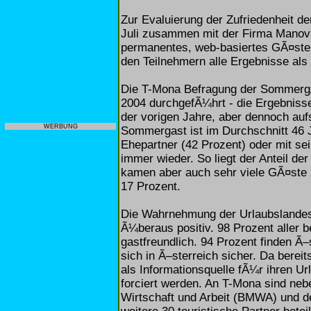
Zur Evaluierung der Zufriedenheit 
Juli zusammen mit der Firma Manova
permanentes, web-basiertes GÃ¤ste
den Teilnehmern alle Ergebnisse als G
Die T-Mona Befragung der SommergÃ
2004 durchgefÃ¼hrt - die Ergebnisse
der vorigen Jahre, aber dennoch auf
WERBUNG
Sommergast ist im Durchschnitt 46 J
Ehepartner (42 Prozent) oder mit se
immer wieder. So liegt der Anteil d
kamen aber auch sehr viele GÃ¤ste z
17 Prozent.
Die Wahrnehmung der Urlaubslandes
Ã¼beraus positiv. 98 Prozent aller 
gastfreundlich. 94 Prozent finden Ã
sich in Ã–sterreich sicher. Da berei
als Informationsquelle fÃ¼r ihren Url
forciert werden. An T-Mona sind ne
Wirtschaft und Arbeit (BMWA) und 