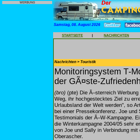
WERBUNG
Samstag, 08. August 2026
STARTSEITE
|
NACHRICHTEN
Nachrichten > Touristik
Monitoringsystem T-Mon
der GÃ¤ste-Zufriedenh
(bro)
(pte) Die Ã–sterreich Werbung 
Weg, ihr hochgestecktes Ziel zu err
Urlaubsland der Welt werden", so A
bei einer Pressekonferenz. Joe und S
Testimonials der Ã–W-Kampagne. Ein
die Winterkampagne 2004/05 sehr er
von Joe und Sally in Verbindung mit 
Oberascher.