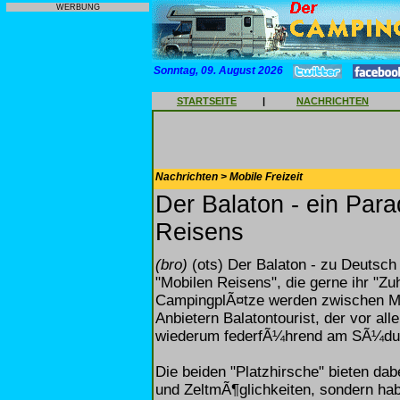
WERBUNG
Sonntag, 09. August 2026
STARTSEITE
|
NACHRICHTEN
Nachrichten > Mobile Freizeit
Der Balaton - ein Par
Reisens
(bro)
(ots) Der Balaton - zu Deutsch 
"Mobilen Reisens", die gerne ihr "Zu
CampingplÃ¤tze werden zwischen M
Anbietern Balatontourist, der vor al
wiederum federfÃ¼hrend am SÃ¼dufer
Die beiden "Platzhirsche" bieten da
und ZeltmÃ¶glichkeiten, sondern ha