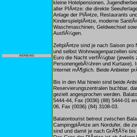
kleine Hotelpensionen, Jugendherbe
aller PlÃ¤tze: die direkte Seeuferl
Anlage der PlÃ¤tze, Restaurants un
KinderspielplÃ¤tze, moderne SanitÃ
Waschmaschinen, Geldwechsel sowie
AusflÃ¼gen.
ZeltplÃ¤tze sind je nach Saison pro
und selbst Wohnwagenparzellen sind
WERBUNG
Euro die Nacht verfÃ¼gbar (jeweils
PersonengebÃ¼hren und Kurtaxe). I
Internet mÃ¶glich. Beide Anbieter p
Bis in den Mai hinein sind beide Anb
Reservierungszentralen buchbar, d
gezielt angesprochen werden. Balaton
5444-44, Fax (0036) (88) 5444-01 err
06, Fax (0036) (84) 3108-03.
Balatontourist betreut zwischen Ba
CampingplÃ¤tze am Nordufer, die z
sind und damit je nach GrÃ¶ÃŸe bis 