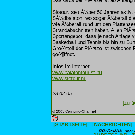
Das Gros der PlÃ¤tze ist ab Anfang 
Siotour, seit Ã¼ber 50 Jahren aktiv,
SÃ¼dbalaton, wo sogar Ã¼berall die 
wie Ã¼berall rund um den Plattensee 
Strandabschnitten haben. Allen PlÃ¤t
Sportangebot, dass je nach Anlage v
Basketball und Tennis bis hin zu Sur
GroÃŸteil der PlÃ¤tze ist zwischen
geÃ¶ffnet.
Infos im Internet:
www.balatontourist.hu
www.siotour.hu
23.02.05
[zurü
© 2005 Camping-Channel
[STARTSEITE]
[NACHRICHTEN]
©2000-2018 maxxwe