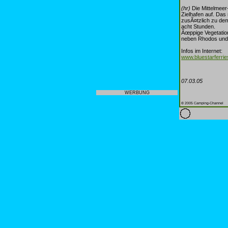
(hr)
Die Mittelmeer-
Zielhafen auf. Das
zusÃ¤tzlich zu dem
acht Stunden.
Ãœppige Vegetatio
neben Rhodos und 
Infos im Internet:
www.bluestarferri
07.03.05
WERBUNG
© 2005 Camping-Channel