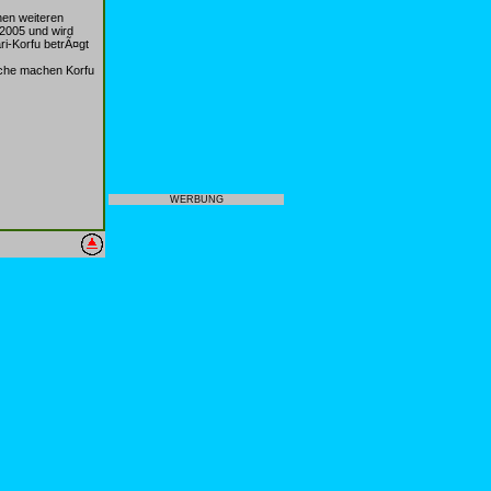
nen weiteren
 2005 und wird
ri-Korfu betrÃ¤gt
¼che machen Korfu
WERBUNG