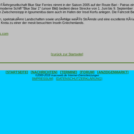
FÃ¤hrgesellschaft Blue Star Ferries nimmt in der Saison 2005 auf der Route Bari - Patras ei
 moderne Schiff "Blue Star 1" (unser Bild) bedient diese Strecke von 1. Juni bis 9. September
 Zwischenstopp in Igoumenitsa dann auch im Hafen der Insel Korfu anlegen. Die Fahrzeit Ba
n, spektakulÃ¤re Landschaften sowie unzÃ¤hlige weiÃŸe StrÃ¤nde und eine exzellente KÃ
Kreta zu einer der mesit besuchten Inseln Griechenlands.
es.com
[zurück zur Startseite]
[STARTSEITE]
[NACHRICHTEN]
[TERMINE]
[FORUM]
[ANZEIGENMARKT]
©2000-2018 maxxweb.de Internet-Dienstleistungen
[IMPRESSUM]
[DATENSCHUTZERKLÄRUNG]