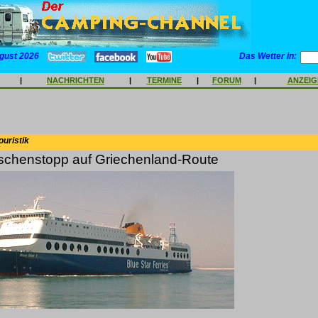
gust 2026
Das Wetter in:
|
NACHRICHTEN
|
TERMINE
|
FORUM
|
ANZEI
ouristik
schenstopp auf Griechenland-Route