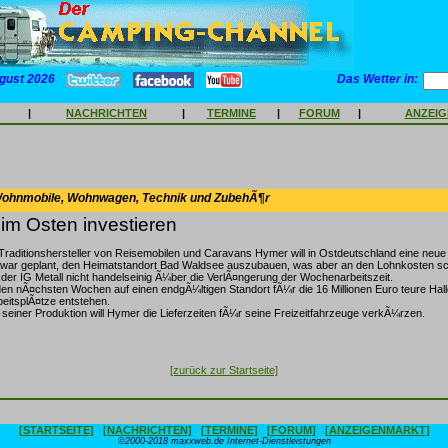
gust 2026
Das Wetter in:
|
NACHRICHTEN
|
TERMINE
|
FORUM
|
ANZEI
Wohnmobile, Wohnwagen, Technik und ZubehÃ¶r
 im Osten investieren
Traditionshersteller von Reisemobilen und Caravans Hymer will in Ostdeutschland eine neue
war geplant, den Heimatstandort Bad Waldsee auszubauen, was aber an den Lohnkosten sc
 der IG Metall nicht handelseinig Ã¼ber die VerlÃ¤ngerung der Wochenarbeitszeit.
 den nÃ¤chsten Wochen auf einen endgÃ¼ltigen Standort fÃ¼r die 16 Millionen Euro teure Hall
beitsplÃ¤tze entstehen.
 seiner Produktion will Hymer die Lieferzeiten fÃ¼r seine Freizeitfahrzeuge verkÃ¼rzen.
[zurück zur Startseite]
[STARTSEITE]
[NACHRICHTEN]
[TERMINE]
[FORUM]
[ANZEIGENMARKT]
©2000-2018 maxxweb.de Internet-Dienstleistungen