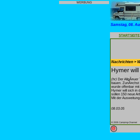
WERBUNG
Samstag, 08. Au
STARTSEITE
Nachrichten > 
Hymer will
(hr)
Der AllgÃ¤uer 
bauen. ZunÃ¤chst 
wurde offenbar mit
Hymer will sich in
sollen 150 neue Ar
Mit der Ausweitung
08.03.05
© 2005 Camping-Channel