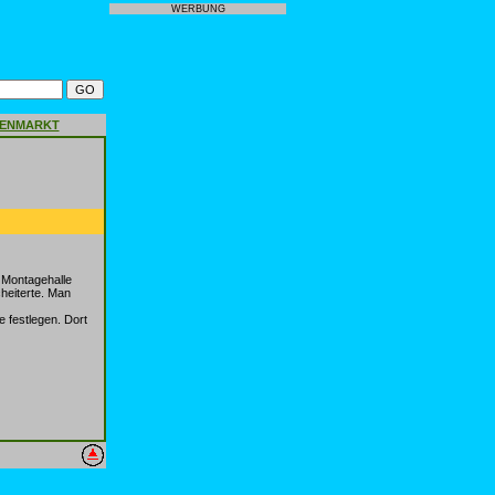
WERBUNG
GENMARKT
 Montagehalle
heiterte. Man
e festlegen. Dort