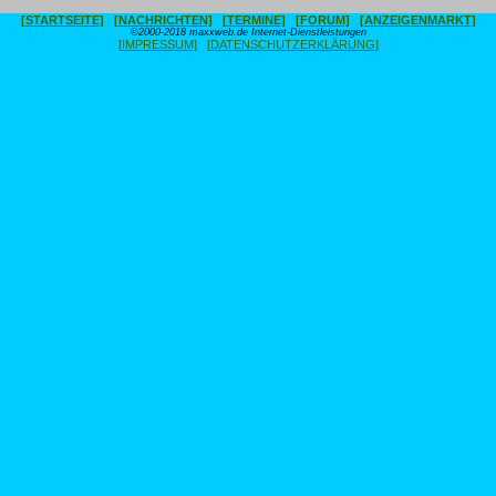
[STARTSEITE]
[NACHRICHTEN]
[TERMINE]
[FORUM]
[ANZEIGENMARKT]
©2000-2018 maxxweb.de Internet-Dienstleistungen
[IMPRESSUM]
[DATENSCHUTZERKLÄRUNG]