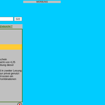
WERBUNG
GENMARKT
schein
icht von 4,25
ebung dieser
d in zweiter Lesung
r privat genutzt
mÃ¼ssten ein
-Kombinationen