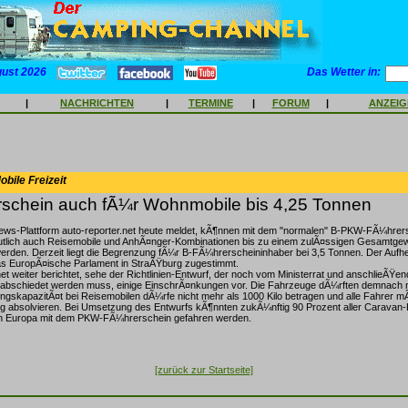
gust 2026
Das Wetter in:
|
NACHRICHTEN
|
TERMINE
|
FORUM
|
ANZEI
bile Freizeit
schein auch fÃ¼r Wohnmobile bis 4,25 Tonnen
ews-Plattform auto-reporter.net heute meldet, kÃ¶nnen mit dem "normalen" B-PKW-FÃ¼hrer
lich auch Reisemobile und AnhÃ¤nger-Kombinationen bis zu einem zulÃ¤ssigen Gesamtgew
erden. Derzeit liegt die Begrenzung fÃ¼r B-FÃ¼hrerscheininhaber bei 3,5 Tonnen. Der Aufh
das EuropÃ¤ische Parlament in StraÃŸburg zugestimmt.
net weiter berichtet, sehe der Richtlinien-Entwurf, der noch vom Ministerrat und anschlieÃŸen
abschiedet werden muss, einige EinschrÃ¤nkungen vor. Die Fahrzeuge dÃ¼rften demnach nu
ngskapazitÃ¤t bei Reisemobilen dÃ¼rfe nicht mehr als 1000 Kilo betragen und alle Fahrer 
ing absolvieren. Bei Umsetzung des Entwurfs kÃ¶nnten zukÃ¼nftig 90 Prozent aller Caravan
in Europa mit dem PKW-FÃ¼hrerschein gefahren werden.
[zurück zur Startseite]