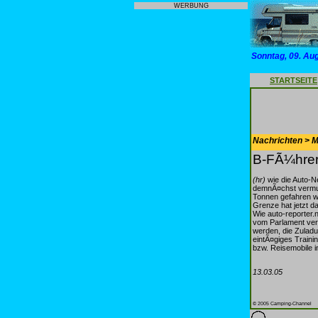
WERBUNG
Sonntag, 09. Au
STARTSEITE
Nachrichten > Mo
B-FÃ¼hrer
(hr)
wie die Auto-N
demnÃ¤chst vermut
Tonnen gefahren w
Grenze hat jetzt 
Wie auto-reporter.
vom Parlament ver
werden, die Zuladu
eintÃ¤giges Train
bzw. Reisemobile 
13.03.05
© 2005 Camping-Channel