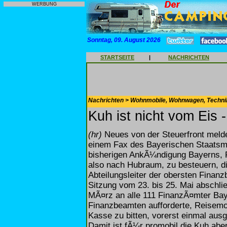
WERBUNG
Sonntag, 09. August 2026
STARTSEITE
|
NACHRICHTEN
Nachrichten > Wohnmobile, Wohnwagen, Techni
Kuh ist nicht vom Eis -
(hr)
Neues von der Steuerfront meldet
einem Fax des Bayerischen Staatsmi
bisherigen AnkÃ¼ndigung Bayerns, 
also nach Hubraum, zu besteuern, di
Abteilungsleiter der obersten Finan
Sitzung vom 23. bis 25. Mai abschli
MÃ¤rz an alle 111 FinanzÃ¤mter Bay
Finanzbeamten aufforderte, Reisem
Kasse zu bitten, vorerst einmal ausg
Damit ist fÃ¼r promobil die Kuh abe