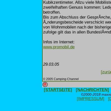
Kubikzentimeter. Allzu viele Mobilist
zweifelhaften Genuss kommen: Ledi
betroffen.
Bis zum Abschluss der GesprÃ¤che, d
Ã„nderungsbescheide verschickt werd
von Wohnmobilen nach der bisherige
zufolge gilt das in allen BundeslÃ¤nd
Infos im Internet:
www.promobil.de
29.03.05
[zurü
© 2005 Camping-Channel
[STARTSEITE]
[NACHRICHTEN]
©2000-2018 maxxwe
[IMPRESSUM]
[