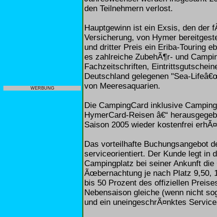
den Teilnehmern verlost.
Hauptgewinn ist ein Exsis, den der f
Versicherung, von Hymer bereitgeste
und dritter Preis ein Eriba-Touring e
es zahlreiche ZubehÃ¶r- und Campi
Fachzeitschriften, Eintrittsgutsche
Deutschland gelegenen "Sea-Lifeâ€
von Meeresaquarien.
WERBUNG
Die CampingCard inklusive Campingf
HymerCard-Reisen â€“ herausgegebe
Saison 2005 wieder kostenfrei erhÃ¤l
Das vorteilhafte Buchungsangebot d
serviceorientiert. Der Kunde legt i
Campingplatz bei seiner Ankunft di
Ãœbernachtung je nach Platz 9,50, 
bis 50 Prozent des offiziellen Preise
Nebensaison gleiche (wenn nicht sog
und ein uneingeschrÃ¤nktes Service