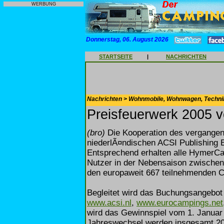
WERBUNG
Donnerstag, 06. August 2026
STARTSEITE
|
NACHRICHTEN
Nachrichten > Wohnmobile, Wohnwagen, Techni
Preisfeuerwerk 2005 
(bro)
Die Kooperation des vergange
niederlÃ¤ndischen ACSI Publishing 
Entsprechend erhalten alle HymerCa
Nutzer in der Nebensaison zwischen
den europaweit 667 teilnehmenden 
Begleitet wird das Buchungsangebot
www.acsi.nl
,
www.eurocampings.net
wird das Gewinnspiel vom 1. Januar
Jahreswechsel werden insgesamt 200