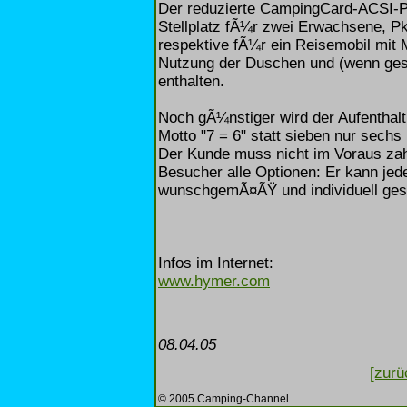
Der reduzierte CampingCard-ACSI-Pr
Stellplatz fÃ¼r zwei Erwachsene, Pk
respektive fÃ¼r ein Reisemobil mit 
Nutzung der Duschen und (wenn gest
enthalten.
Noch gÃ¼nstiger wird der Aufenthal
Motto "7 = 6" statt sieben nur sech
Der Kunde muss nicht im Voraus zahl
Besucher alle Optionen: Er kann jede
wunschgemÃ¤ÃŸ und individuell gest
Infos im Internet:
www.hymer.com
08.04.05
[zurü
© 2005 Camping-Channel