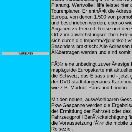
Planung. Wertvolle Hilfe leistet hi
Tourenplaner. Er enthÃ¤lt die Adre
Europa, von denen 1.500 von prom
und beschrieben werden, ebenso wie
Angaben zu Freizeit, Reise und den 
Ort zum abwechslungsreichen Erleb
sich durch die ImportmÃ¶glichkeit vo
Besonders praktisch: Alle Adressen
Ã¼bertragen werden und sind somit 
WERBUNG
FÃ¼r eine unbedingt zuverlÃ¤ssige 
map&guide-Europakarte mit aktuelle
die Schweiz, das Elsass und - jetzt 
der DVD stadtplangenaues Kartenmat
wie z.B. Madrid, Paris und London.
Mit den neuen, auswÃ¤hlbaren Gesc
Pkw-Gespanne werden die Ergebniss
der Ermittlung der Fahrzeit oder des 
Fahrzeugprofil BerÃ¼cksichtigung fi
die Voraussetzung fÃ¼r die mobile u
Reiseziel.