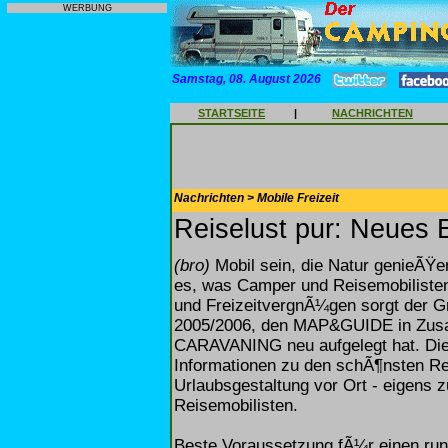
WERBUNG
Samstag, 08. August 2026
STARTSEITE
|
NACHRICHTEN
Nachrichten > Mobile Freizeit
Reiselust pur: Neues 
(bro)
Mobil sein, die Natur genieÃŸen
es, was Camper und Reisemobilist
und FreizeitvergnÃ¼gen sorgt der 
2005/2006, den MAP&GUIDE in Zusam
CARAVANING neu aufgelegt hat. Die 
Informationen zu den schÃ¶nsten Re
Urlaubsgestaltung vor Ort - eigens
Reisemobilisten.
Beste Voraussetzung fÃ¼r einen run