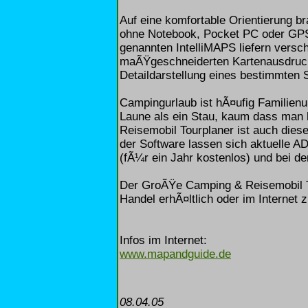
Auf eine komfortable Orientierung br
ohne Notebook, Pocket PC oder GPS
genannten IntelliMAPS liefern vers
maÃŸgeschneiderten Kartenausdruck
Detaildarstellung eines bestimmten 
Campingurlaub ist hÃ¤ufig Familienur
Laune als ein Stau, kaum dass man 
Reisemobil Tourplaner ist auch dies
der Software lassen sich aktuelle 
(fÃ¼r ein Jahr kostenlos) und bei d
Der GroÃŸe Camping & Reisemobil T
Handel erhÃ¤ltlich oder im Internet z
Infos im Internet:
www.mapandguide.de
08.04.05