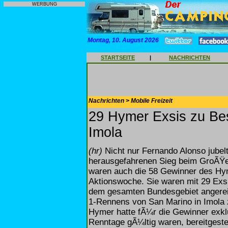
WERBUNG
Montag, 10. August 2026
STARTSEITE
|
NACHRICHTEN
Nachrichten > Mobile Freizeit
29 Hymer Exsis zu Bes
Imola
(hr)
Nicht nur Fernando Alonso jubel
herausgefahrenen Sieg beim GroÃŸen
waren auch die 58 Gewinner des Hy
Aktionswoche. Sie waren mit 29 Exsi
dem gesamten Bundesgebiet angerei
1-Rennens von San Marino in Imola
Hymer hatte fÃ¼r die Gewinner exklus
Renntage gÃ¼ltig waren, bereitgest