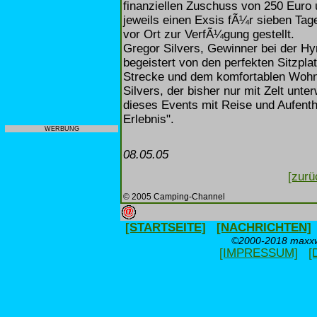
finanziellen Zuschuss von 250 Euro
jeweils einen Exsis fÃ¼r sieben Ta
vor Ort zur VerfÃ¼gung gestellt.
Gregor Silvers, Gewinner bei der H
begeistert von den perfekten Sitzpla
Strecke und dem komfortablen Wohne
Silvers, der bisher nur mit Zelt unt
dieses Events mit Reise und Aufenth
Erlebnis".
WERBUNG
08.05.05
[zurü
© 2005 Camping-Channel
[STARTSEITE]
[NACHRICHTEN]
©2000-2018 maxxwe
[IMPRESSUM]
[