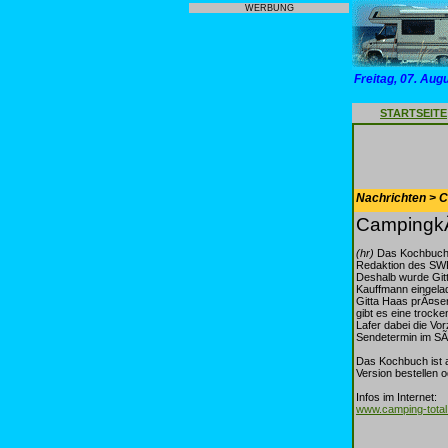
WERBUNG
Freitag, 07. Aug
STARTSEITE
Nachrichten > 
CampingkÃ
(hr)
Das Kochbuch "
Redaktion des SWR
Deshalb wurde Gitt
Kauffmann eingela
Gitta Haas prÃ¤sen
gibt es eine trock
Lafer dabei die V
Sendetermin im SÃ¼
Das Kochbuch ist a
Version bestellen 
Infos im Internet:
www.camping-total