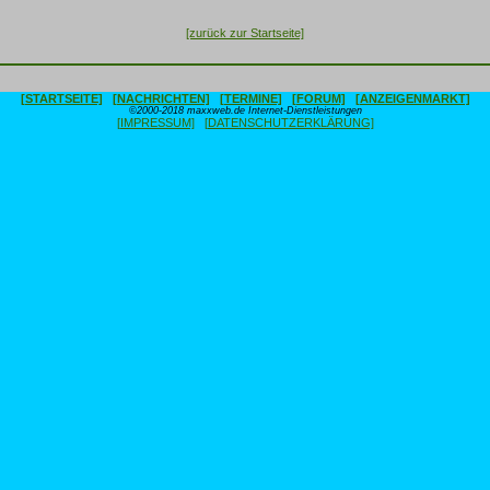
[zurück zur Startseite]
[STARTSEITE]
[NACHRICHTEN]
[TERMINE]
[FORUM]
[ANZEIGENMARKT]
©2000-2018 maxxweb.de Internet-Dienstleistungen
[IMPRESSUM]
[DATENSCHUTZERKLÄRUNG]