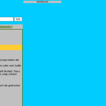
WERBUNG
GENMARKT
Europa haben die
n Lafer und Judith
ll Skottel). Dazu
as zeigt Johann
uch die gedruckte