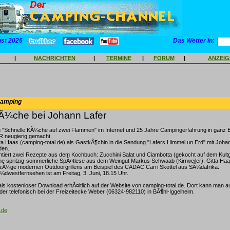
ust 2026
Das Wetter in:
|
NACHRICHTEN
|
TERMINE
|
FORUM
|
ANZEI
Camping
¼che bei Johann Lafer
Schnelle KÃ¼che auf zwei Flammen" im Internet und 25 Jahre Campingerfahrung in ganz 
 neugierig gemacht.
a Haas (camping-total.de) als GastkÃ¶chin in die Sendung "Lafers Himmel un Erd" mit Johan
den.
tiert zwei Rezepte aus dem Kochbuch: Zucchini Salat und Ciambotta (gekocht auf dem Kultgri
ene spritzig-sommerliche SpÃ¤tlese aus dem Weingut Markus Schwaab (Kirrweiler). Gitta Ha
orzÃ¼ge modernen Outdoorgrillens am Beispiel des CADAC Carri Skottel aus SÃ¼dafrika.
dwestfernsehen ist am Freitag, 3. Juni, 18.15 Uhr.
ls kostenloser Download erhÃ¤ltlich auf der Website von camping-total.de. Dort kann man a
oder telefonisch bei der Freizeitecke Weber (06324-982110) in BÃ¶hl-Iggelheim.
.de