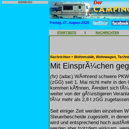
WERBUNG
Freitag, 07. August 2026
STARTSEITE
|
NACHRICHTEN
Nachrichten > Wohnmobile, Wohnwagen, Techni
Mit EinsprÃ¼chen geg
(hr)
(adac) WÃ¤hrend schwere PKW 
(zGG) seit 1. Mai nicht mehr in de
kommen kÃ¶nnen, Ã¤ndert sich fÃ¼r 
weiter von der gÃ¼nstigeren Veran
fÃ¼r mehr als 2,8 t zGG zugelassen
Seit einiger Zeit werden einzelnen 
Steuerbescheide zugestellt, in dene
wird und entsprechend hoch ausfÃ¤ll
werden aber trotzdem wirksam, wenn