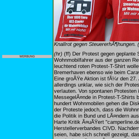
Knallrot gegen SteuererhÃ¶hungen. 
(hr)
(ff) Der Protest gegen geplante
WERBUNG
Wohnmobilfahrer aus der ganzen Rep
leuchtend roten Protest-T-Shirt wollen
Bremerhaven ebenso wie beim Carav
Eine groÃŸe Aktion ist fÃ¼r den 27.
allerdings unklar, wie sich der Prot
verlauten. Von spontanen Protesten 
MessegelÃ¤nde in Protest-T-Shirts bi
hundert Wohnmobilen gehen die Disk
der Proteste jedoch, dass die Wohn
die Politik in Bund und LÃ¤ndern 
Harte Kritik Ã¤uÃŸert "camperline.
Herstellerverbandes CIVD. Nachdem
seien, habe sich schnell gezeigt, 