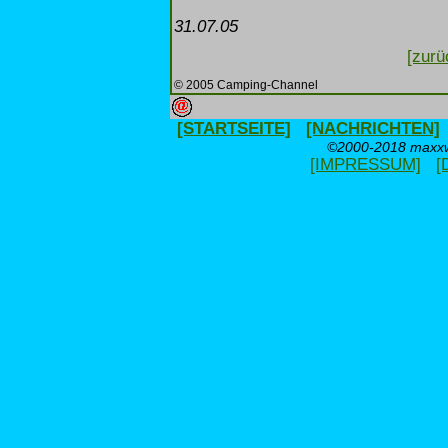
31.07.05
[zurü
© 2005 Camping-Channel
[STARTSEITE]
[NACHRICHTEN]
©2000-2018 maxxwe
[IMPRESSUM]
[