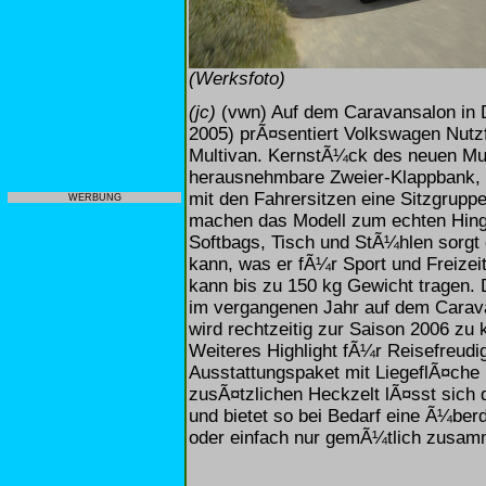
(Werksfoto)
(jc)
(vwn) Auf dem Caravansalon in 
2005) prÃ¤sentiert Volkswagen Nutz
Multivan. KernstÃ¼ck des neuen Mul
herausnehmbare Zweier-Klappbank, 
mit den Fahrersitzen eine Sitzgruppe
WERBUNG
machen das Modell zum echten Hing
Softbags, Tisch und StÃ¼hlen sorgt 
kann, was er fÃ¼r Sport und Freizei
kann bis zu 150 kg Gewicht tragen. D
im vergangenen Jahr auf dem Carava
wird rechtzeitig zur Saison 2006 zu 
Weiteres Highlight fÃ¼r Reisefreudi
Ausstattungspaket mit LiegeflÃ¤che 
zusÃ¤tzlichen Heckzelt lÃ¤sst sich
und bietet so bei Bedarf eine Ã¼berd
oder einfach nur gemÃ¼tlich zusa