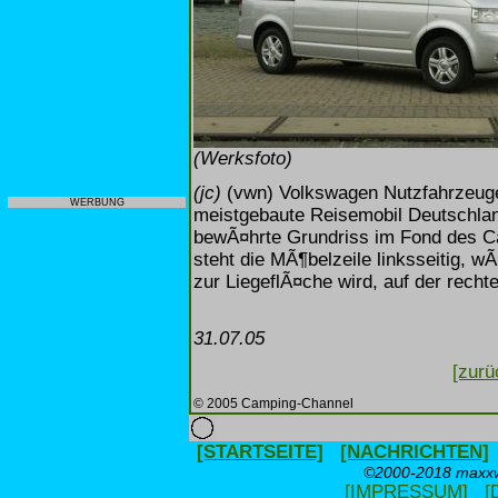
(Werksfoto)
(jc)
(vwn) Volkswagen Nutzfahrzeuge
WERBUNG
meistgebaute Reisemobil Deutschland
bewÃ¤hrte Grundriss im Fond des Cal
steht die MÃ¶belzeile linksseitig, w
zur LiegeflÃ¤che wird, auf der recht
31.07.05
[zurü
© 2005 Camping-Channel
[STARTSEITE]
[NACHRICHTEN]
©2000-2018 maxxwe
[IMPRESSUM]
[