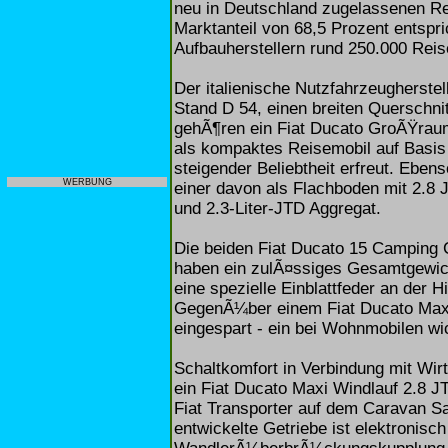
neu in Deutschland zugelassenen Re
Marktanteil von 68,5 Prozent entspr
Aufbauherstellern rund 250.000 Reis
Der italienische Nutzfahrzeugherstel
Stand D 54, einen breiten Querschnit
gehÃ¶ren ein Fiat Ducato GroÃŸraum
als kompaktes Reisemobil auf Basis
steigender Beliebtheit erfreut. Ebe
WERBUNG
einer davon als Flachboden mit 2.8 
und 2.3-Liter-JTD Aggregat.
Die beiden Fiat Ducato 15 Camping C
haben ein zulÃ¤ssiges Gesamtgewic
eine spezielle Einblattfeder an der
GegenÃ¼ber einem Fiat Ducato Max
eingespart - ein bei Wohnmobilen wic
Schaltkomfort in Verbindung mit Wirt
ein Fiat Ducato Maxi Windlauf 2.8 JT
Fiat Transporter auf dem Caravan S
entwickelte Getriebe ist elektronisc