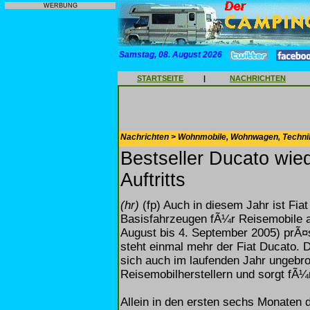
WERBUNG
Samstag, 08. August 2026
STARTSEITE
|
NACHRICHTEN
Nachrichten > Wohnmobile, Wohnwagen, Techni
Bestseller Ducato wie
Auftritts
(hr)
(fp) Auch in diesem Jahr ist Fia
Basisfahrzeugen fÃ¼r Reisemobile 
August bis 4. September 2005) prÃ¤s
steht einmal mehr der Fiat Ducato. De
sich auch im laufenden Jahr ungebro
Reisemobilherstellern und sorgt fÃ¼
Allein in den ersten sechs Monaten