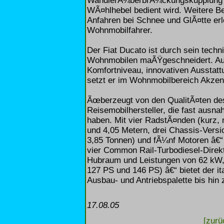
WandlerÃ¼berbrÃ¼ckungskupplung un
WÃ¤hlhebel bedient wird. Weitere B
Anfahren bei Schnee und GlÃ¤tte erle
Wohnmobilfahrer.
Der Fiat Ducato ist durch sein tech
Wohnmobilen maÃŸgeschneidert. Auch
Komfortniveau, innovativen Ausstattu
setzt er im Wohnmobilbereich Akzen
Ãœberzeugt von den QualitÃ¤ten des
Reisemobilhersteller, die fast ausn
haben. Mit vier RadstÃ¤nden (kurz, m
und 4,05 Metern, drei Chassis-Versio
3,85 Tonnen) und fÃ¼nf Motoren â€“ 
vier Common Rail-Turbodiesel-Direktei
Hubraum und Leistungen von 62 kW,
127 PS und 146 PS) â€“ bietet der it
Ausbau- und Antriebspalette bis hin 
17.08.05
[zurü