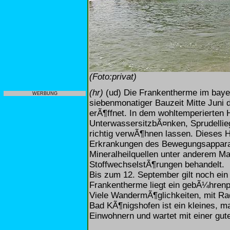
(Foto:privat)
(hr)
(ud) Die Frankentherme im baye
WERBUNG
siebenmonatiger Bauzeit Mitte Juni
erÃ¶ffnet. In dem wohltemperierten 
UnterwassersitzbÃ¤nken, Sprudelli
richtig verwÃ¶hnen lassen. Dieses H
Erkrankungen des Bewegungsapparate
Mineralheilquellen unter anderem M
StoffwechselstÃ¶rungen behandelt.
Bis zum 12. September gilt noch ein 
Frankentherme liegt ein gebÃ¼hrenpfl
Viele WandermÃ¶glichkeiten, mit Ra
Bad KÃ¶nigshofen ist ein kleines, m
Einwohnern und wartet mit einer gut