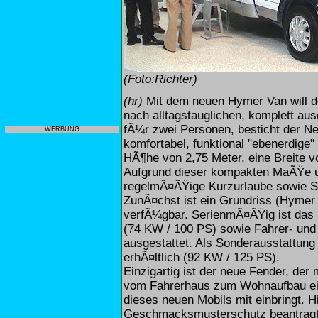
(Foto:Richter)
(hr)
Mit dem neuen Hymer Van will d
nach alltagstauglichen, komplett au
fÃ¼r zwei Personen, besticht der 
WERBUNG
komfortabel, funktional "ebenerdige
HÃ¶he von 2,75 Meter, eine Breite v
Aufgrund dieser kompakten MaÃŸe un
regelmÃ¤ÃŸige Kurzurlaube sowie St
ZunÃ¤chst ist ein Grundriss (Hymer
verfÃ¼gbar. SerienmÃ¤ÃŸig ist das F
(74 KW / 100 PS) sowie Fahrer- und 
ausgestattet. Als Sonderausstattung 
erhÃ¤ltlich (92 KW / 125 PS).
Einzigartig ist der neue Fender, de
vom Fahrerhaus zum Wohnaufbau ein
dieses neuen Mobils mit einbringt. H
Geschmacksmusterschutz beantragt,