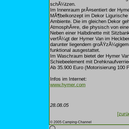
schÃ¼tzen.
Im Innenraum prÃ¤sentiert der Hyme
MÃ¶belkonzept im Dekor Ligurische 
Ambiente. Die im gleichen Dekor ge
AtmosphÃ¤re, die physisch von eine
Neben einer Halbdinette mit Sitzban
verfÃ¼gt der Hymer Van im Heckber
darunter liegendem groÃŸzÃ¼gigem
funktional ausgestattet.
Im Waschraum bietet der Hymer Va
Schiebeelement mit Drehknaufverri
Ab 35.900 Euro (Motorisierung 100 
Infos im Internet:
www.hymer.com
28.08.05
[zurü
© 2005 Camping-Channel