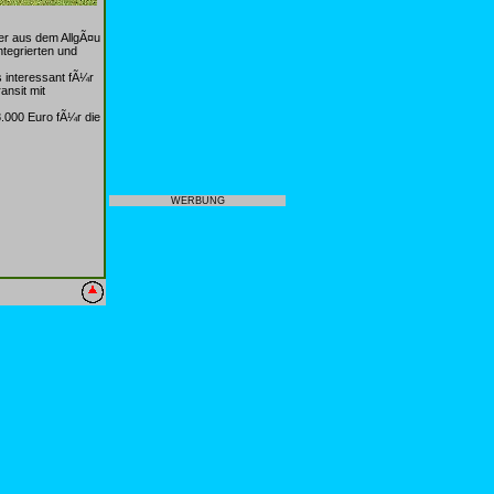
ler aus dem AllgÃ¤u
ntegrierten und
 interessant fÃ¼r
ansit mit
8.000 Euro fÃ¼r die
WERBUNG