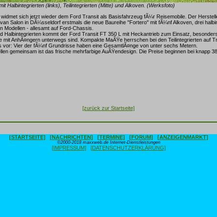
it Halbintegrierten (links), Teilintegrierten (Mitte) und Alkoven. (Werksfoto)
 widmet sich jetzt wieder dem Ford Transit als Basisfahrzeug fÃ¼r Reisemobile. Der Herstel
van Salon in DÃ¼sseldorf erstmals die neue Baureihe "Fortero" mit fÃ¼nf Alkoven, drei halbi
ten Modellen - allesamt auf Ford-Chassis.
d Halbintegrierten kommt der Ford Transit FT 350 L mit Heckantrieb zum Einsatz, besonders
ie mit AnhÃ¤ngern unterwegs sind. Kompakte MaÃŸe herrschen bei den Teilintegrierten auf Tr
 vor: Vier der fÃ¼nf Grundrisse haben eine GesamtlÃ¤nge von unter sechs Metern.
llen gemeinsam ist das frische mehrfarbige AuÃŸendesign. Die Preise beginnen bei knapp 3
[zurück zur Startseite]
[STARTSEITE]
[NACHRICHTEN]
[TERMINE]
[FORUM]
[ANZEIGENMARKT]
©2000-2018 maxxweb.de Internet-Dienstleistungen
[IMPRESSUM]
[DATENSCHUTZERKLÄRUNG]