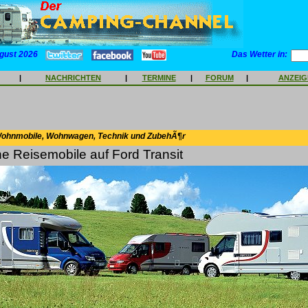
gust 2026
Das Wetter in:
|
NACHRICHTEN
|
TERMINE
|
FORUM
|
ANZEI
Wohnmobile, Wohnwagen, Technik und ZubehÃ¶r
e Reisemobile auf Ford Transit