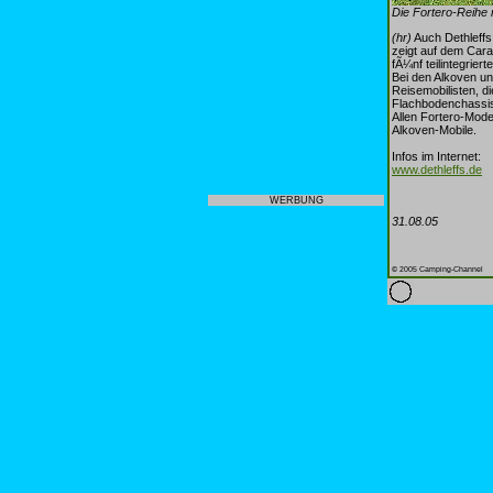
Die Fortero-Reihe m
(hr)
Auch Dethleffs
zeigt auf dem Cara
fÃ¼nf teilintegrier
Bei den Alkoven un
Reisemobilisten, d
Flachbodenchassis
Allen Fortero-Mode
Alkoven-Mobile.
Infos im Internet:
www.dethleffs.de
WERBUNG
31.08.05
© 2005 Camping-Channel