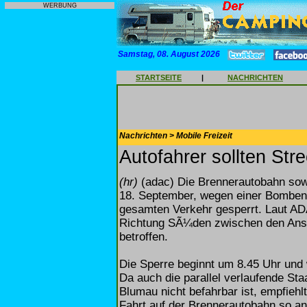
WERBUNG
Samstag, 08. August 2026
STARTSEITE
|
NACHRICHTEN
Nachrichten > Mobile Freizeit
Autofahrer sollten St
(hr)
(adac) Die Brennerautobahn sow
18. September, wegen einer Bomben
gesamten Verkehr gesperrt. Laut ADA
Richtung SÃ¼den zwischen den Ansc
betroffen.
Die Sperre beginnt um 8.45 Uhr und 
Da auch die parallel verlaufende S
Blumau nicht befahrbar ist, empfieh
Fahrt auf der Brennerautobahn so anz