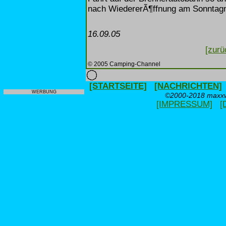
nach WiedererÃ¶ffnung am Sonntagna
16.09.05
[zurü
© 2005 Camping-Channel
[STARTSEITE]
[NACHRICHTEN]
WERBUNG
©2000-2018 maxxwe
[IMPRESSUM]
[