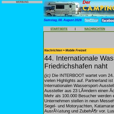
WERBUNG
Samstag, 08. August 2026
STARTSEITE
|
NACHRICHTEN
Nachrichten > Mobile Freizeit
44. Internationale Was
Friedrichshafen naht
(jc)
Die INTERBOOT wartet vom 24. S
vielen Highlights auf. Partnerland is
Internationalen Wassersport-Ausstel
Aussteller aus 23 LÃ¤ndern einen 
Mehr als 100.000 Besucher werden e
Unternehmen stellen in neun Messe
Segel- und Motoryachten, Katamaran
AusrÃ¼stung und ZubehÃ¶r vor. Lus