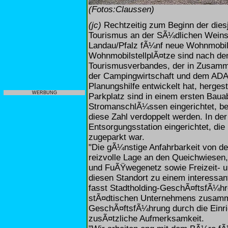
(Fotos:Claussen)
(jc)
Rechtzeitig zum Beginn der dies
Tourismus an der SÃ¼dlichen Weinst
Landau/Pfalz fÃ¼nf neue Wohnmobil-
WohnmobilstellplÃ¤tze sind nach d
Tourismusverbandes, der in Zusamme
der Campingwirtschaft und dem ADAC
Planungshilfe entwickelt hat, herges
WERBUNG
Parkplatz sind in einem ersten Bauab
StromanschlÃ¼ssen eingerichtet, be
diese Zahl verdoppelt werden. In de
Entsorgungsstation eingerichtet, di
zugeparkt war.
"Die gÃ¼nstige Anfahrbarkeit von der
reizvolle Lage an den Queichwiesen,
und FuÃŸwegenetz sowie Freizeit- 
diesen Standort zu einem interessa
fasst Stadtholding-GeschÃ¤ftsfÃ¼hr
stÃ¤dtischen Unternehmens zusamme
GeschÃ¤ftsfÃ¼hrung durch die Einri
zusÃ¤tzliche Aufmerksamkeit.