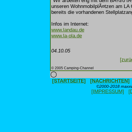
"Wir arbeiten eng mit dem BÃ¼ro f
unseren WohnmobilplÃ¤tzen am LA 
bereits die vorhandenen Stellplatza
Infos im Internet:
www.landau.de
www.la-ola.de
04.10.05
[zurü
© 2005 Camping-Channel
[STARTSEITE]
[NACHRICHTEN]
©2000-2018 maxxwe
[IMPRESSUM]
[