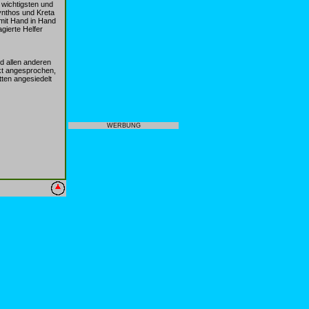
 wichtigsten und
ynthos und Kreta
mit Hand in Hand
gierte Helfer
d allen anderen
kt angesprochen,
tten angesiedelt
WERBUNG