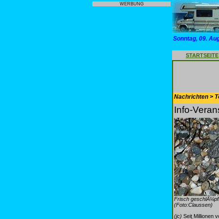
WERBUNG
Sonntag, 09. Au
STARTSEITE
Nachrichten > T
Info-Veran
Frisch geschlÃ¼pf
(Foto:Claussen)
(jc)
Seit Millionen