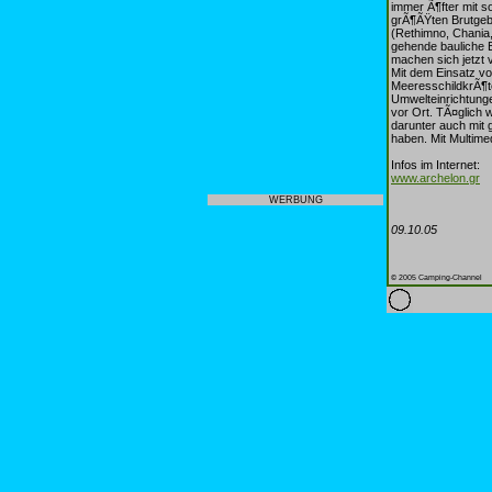
immer Ã¶fter mit s
grÃ¶ÃŸten Brutgebi
(Rethimno, Chania
gehende bauliche E
machen sich jetzt
Mit dem Einsatz von
MeeresschildkrÃ¶te
Umwelteinrichtunge
vor Ort. TÃ¤glich
darunter auch mit 
haben. Mit Multime
Infos im Internet:
www.archelon.gr
WERBUNG
09.10.05
© 2005 Camping-Channel