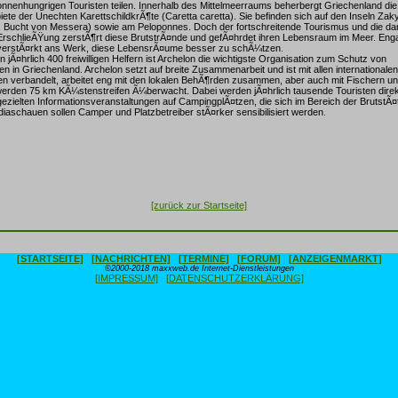
onnenhungrigen Touristen teilen. Innerhalb des Mittelmeerraums beherbergt Griechenland die
ete der Unechten KarettschildkrÃ¶te (Caretta caretta). Sie befinden sich auf den Inseln Zak
, Bucht von Messera) sowie am Peloponnes. Doch der fortschreitende Tourismus und die da
rschlieÃŸung zerstÃ¶rt diese BrutstrÃ¤nde und gefÃ¤hrdet ihren Lebensraum im Meer. Enga
 verstÃ¤rkt ans Werk, diese LebensrÃ¤ume besser zu schÃ¼tzen.
 jÃ¤hrlich 400 freiwilligen Helfern ist Archelon die wichtigste Organisation zum Schutz von
n in Griechenland. Archelon setzt auf breite Zusammenarbeit und ist mit allen internationalen
n verbandelt, arbeitet eng mit den lokalen BehÃ¶rden zusammen, aber auch mit Fischern un
 werden 75 km KÃ¼stenstreifen Ã¼berwacht. Dabei werden jÃ¤hrlich tausende Touristen dire
gezielten Informationsveranstaltungen auf CampingplÃ¤tzen, die sich im Bereich der BrutstÃ¤
diaschauen sollen Camper und Platzbetreiber stÃ¤rker sensibilisiert werden.
[zurück zur Startseite]
[STARTSEITE]
[NACHRICHTEN]
[TERMINE]
[FORUM]
[ANZEIGENMARKT]
©2000-2018 maxxweb.de Internet-Dienstleistungen
[IMPRESSUM]
[DATENSCHUTZERKLÄRUNG]