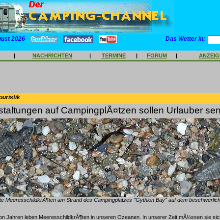
gust 2026
Das Wetter in:
|
NACHRICHTEN
|
TERMINE
|
FORUM
|
ANZEI
ouristik
staltungen auf CampingplÃ¤tzen sollen Urlauber sens
te MeeresschildkrÃ¶ten am Strand des Campingplatzes "Gythion Bay" auf dem beschwerlic
 von Jahren leben MeeresschildkrÃ¶ten in unseren Ozeanen. In unserer Zeit mÃ¼ssen sie sic