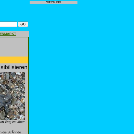
WERBUNG
GENMARKT
ibilisieren
hen Weg ins Meer.
h die StrÃ¤nde