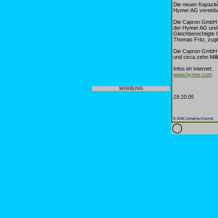
Die neuen KapazitÃ
Hymer AG vereinbar
Die Capron GmbH w
der Hymer AG und 
Gleichberechtigte
Thomas Fritz, zugl
Die Capron GmbH be
und circa zehn Mil
Infos im Internet:
www.hymer.com
WERBUNG
19.10.05
© 2005 Camping-Channel