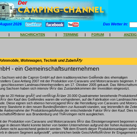
 August 2026
Das Wetter in:
|
NACHRICHTEN
|
TERMINE
|
FORUM
|
ANZEI
Wohnmobile, Wohnwagen, Technik und ZubehÃ¶r
bH - ein Gemeinschaftsunternehmen
n Sachsen wird die Capron GmbH auf dem traditionsreichen GelÃ¤nde des ehemaligen
tellers Case Anfang 2007 mit der Produktion von Caravans und Motorcaravans beginnen. H
4 geschlossenen Landmaschinenherstellers am 17. Oktober 2005 gekauft. Das Wirtschaftsmi
ung Sachsen haben sich intensiv fÃ¼r das Zustandekommen der Investition eingesetzt.
nde ist 20 Hektar groÃŸ und verfÃ¼gt Ã¼ber 20.000 Quadratmeter bestehende Produktionsf
Ã¼r den Kauf des GelÃ¤ndes waren die vorhandenen, auf die Fabrikation von Landmaschin
de. Diese eignen sich ebenso hervorragend fÃ¼r die Herstellung von Caravans und Moto
ere Standorte in den neuen BundeslÃ¤ndern zur Auswahl standen, war letztendlich die Zeit
die Ãœbernahme der ProduktionsgebÃ¤ude der entscheidende Faktor fÃ¼r den Kauf. Dies ko
rtschaftsfÃ¶rderer aus Brandenburg und ThÃ¼ringen nicht ausgleichen.
mit der Produktion von Caravans und Motorcaravans fÃ¼r das Einsteigersegment begonnen we
ge in diesem Markt konnte bisher von beiden Unternehmen aufgrund der hohen Auslastung
Ã¤ten nicht ausreichend gedeckt werden. "Mit dem Erwerb dieser Produktionsanlagen sehen
rb in diesem Segment aufgestellt", unterstrichen beide GeschÃ¤ftsfÃ¼hrer ihr Engagement 