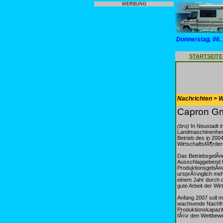
WERBUNG
Donnerstag, 06.
STARTSEITE
Nachrichten > 
Capron Gm
(bro)
In Neustadt i
Landmaschinenhers
Betrieb des in 200
WirtschaftsfÃ¶rder
Das BetriebsgelÃ¤
Ausschlaggebend f
ProduktionsgebÃ¤u
ursprÃ¼nglich mehr
einem Jahr durch 
gute Arbeit der Wi
Anfang 2007 soll 
wachsende Nachfra
Produktionskapazit
fÃ¼r den Wettbewe