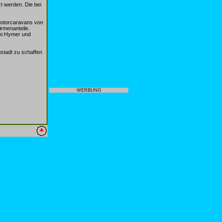
t werden. Die bei
Motorcaravans von
rmenanteile.
ei Hymer und
stadt zu schaffen
WERBUNG