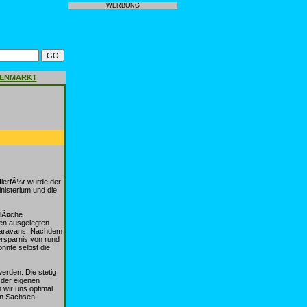
WERBUNG
GENMARKT
ierfÃ¼r wurde der
nisterium und die
lÃ¤che.
en ausgelegten
rcaravans. Nachdem
ersparnis von rund
nnte selbst die
rden. Die stetig
 der eigenen
 wir uns optimal
in Sachsen.