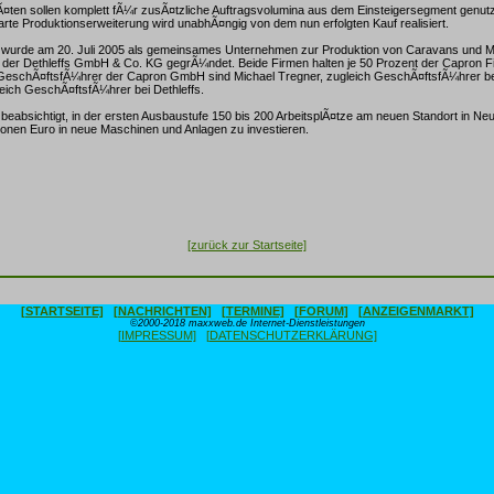
¤ten sollen komplett fÃ¼r zusÃ¤tzliche Auftragsvolumina aus dem Einsteigersegment genutz
te Produktionserweiterung wird unabhÃ¤ngig von dem nun erfolgten Kauf realisiert.
urde am 20. Juli 2005 als gemeinsames Unternehmen zur Produktion von Caravans und 
der Dethleffs GmbH & Co. KG gegrÃ¼ndet. Beide Firmen halten je 50 Prozent der Capron Fi
 GeschÃ¤ftsfÃ¼hrer der Capron GmbH sind Michael Tregner, zugleich GeschÃ¤ftsfÃ¼hrer b
eich GeschÃ¤ftsfÃ¼hrer bei Dethleffs.
absichtigt, in der ersten Ausbaustufe 150 bis 200 ArbeitsplÃ¤tze am neuen Standort in Neu
lionen Euro in neue Maschinen und Anlagen zu investieren.
[zurück zur Startseite]
[STARTSEITE]
[NACHRICHTEN]
[TERMINE]
[FORUM]
[ANZEIGENMARKT]
©2000-2018 maxxweb.de Internet-Dienstleistungen
[IMPRESSUM]
[DATENSCHUTZERKLÄRUNG]