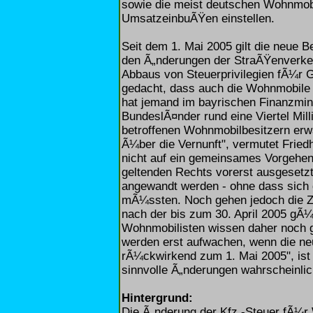
sowie die meist deutschen Wohnmob
UmsatzeinbuÃŸen einstellen.
Seit dem 1. Mai 2005 gilt die neue
den Ã„nderungen der StraÃŸenverk
Abbaus von Steuerprivilegien fÃ¼r
gedacht, dass auch die Wohnmobile 
hat jemand im bayrischen Finanzmin
BundeslÃ¤nder rund eine Viertel Mil
betroffenen Wohnmobilbesitzern erwa
Ã¼ber die Vernunft", vermutet Fried
nicht auf ein gemeinsames Vorgehen
geltenden Rechts vorerst ausgesetzt
angewandt werden - ohne dass sich
mÃ¼ssten. Noch gehen jedoch die Z
nach der bis zum 30. April 2005 gÃ¼l
Wohnmobilisten wissen daher noch ga
werden erst aufwachen, wenn die ne
rÃ¼ckwirkend zum 1. Mai 2005", ist 
sinnvolle Ã„nderungen wahrscheinlic
Hintergrund:
Die Ã„nderung der Kfz.-Steuer fÃ¼r