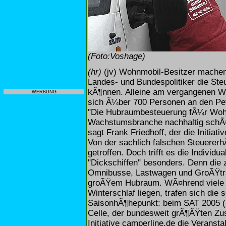
(Foto:Voshage)
(hr)
(jv) Wohnmobil-Besitzer mache
Landes- und Bundespolitiker die S
kÃ¶nnen. Alleine am vergangenen W
WERBUNG
sich Ã¼ber 700 Personen an den Pe
"Die Hubraumbesteuerung fÃ¼r Wohnm
Wachstumsbranche nachhaltig schÃ¤
sagt Frank Friedhoff, der die Initiat
Von der sachlich falschen Steuerer
getroffen. Doch trifft es die Individua
"Dickschiffen" besonders. Denn die 
Omnibusse, Lastwagen und GroÃŸtra
groÃŸem Hubraum. WÃ¤hrend viele S
Winterschlaf liegen, trafen sich di
SaisonhÃ¶hepunkt: beim SAT 2005 (S
Celle, der bundesweit grÃ¶ÃŸten Zu
Initiative camperline.de die Veranst