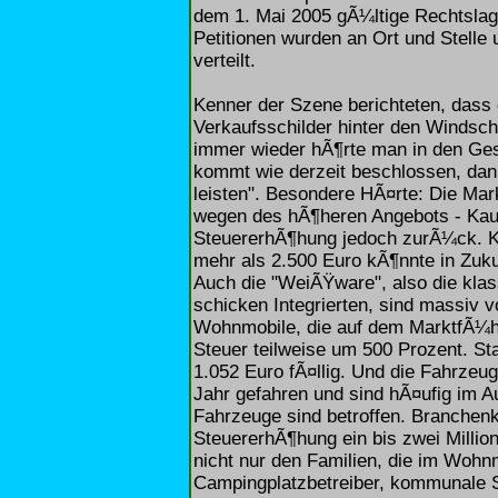
dem 1. Mai 2005 gÃ¼ltige Rechtslage
Petitionen wurden an Ort und Stelle
verteilt.
Kenner der Szene berichteten, dass 
Verkaufsschilder hinter den Windsc
immer wieder hÃ¶rte man in den Ge
kommt wie derzeit beschlossen, dan
leisten". Besondere HÃ¤rte: Die Mar
wegen des hÃ¶heren Angebots - Kauf
SteuererhÃ¶hung jedoch zurÃ¼ck. Ke
mehr als 2.500 Euro kÃ¶nnte in Zukun
Auch die "WeiÃŸware", also die kla
schicken Integrierten, sind massiv 
Wohnmobile, die auf dem MarktfÃ¼hre
Steuer teilweise um 500 Prozent. St
1.052 Euro fÃ¤llig. Und die Fahrzeu
Jahr gefahren und sind hÃ¤ufig im 
Fahrzeuge sind betroffen. Branchen
SteuererhÃ¶hung ein bis zwei Millione
nicht nur den Familien, die im Wohn
Campingplatzbetreiber, kommunale 