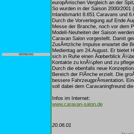
europÃ¤ischen Vergleich an der Spi
So wurden in der Saison 2000/2001
Inlandsmarkt 8.651 Caravans und 6.
Durch die Vorverlegung auf Ende Aug
Messe der Branche, noch vor dem Par
Modell-Neuheiten der Saison werden 
Caravan Salon vorgestellt. Damit gew
ZusÃ¤tzliche Impulse erwartet die
Medientag am 24.August. Er bietet He
WERBUNG
sich in Ruhe einen Ãœberblick Ã¼be
Kontakte zu knÃ¼pfen und zu pflege
Durch die ebenfalls neue Konzeption
Bereich der FlÃ¤che erzielt. Die g
bessere FahrzeugprÃ¤sentation. Ei
soll dabei dem Caravaningfreund die 
Infos im Internet:
www.caravan-salon.de
20.06.01