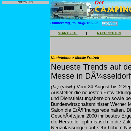
WERBUNG
Donnerstag, 06. August 2026
STARTSEITE
|
NACHRICHTEN
Nachrichten > Mobile Freizeit
Neueste Trends auf d
Messe in DÃ¼sseldorf
(hr)
(vdwh) Vom 24.August bis 2.Se
Aussteller die neuesten Entwicklun
und Dienstleistungsbereich sowie b
Bundeswirtschaftsminister Werner 
Salon die ErÃ¶ffnungsrede halten. Di
GeschÃ¤ftsjahr 2000 ihr bestes Erge
die Hersteller optimistisch in die Zu
Neuzulassungen auf sehr hohem Nive