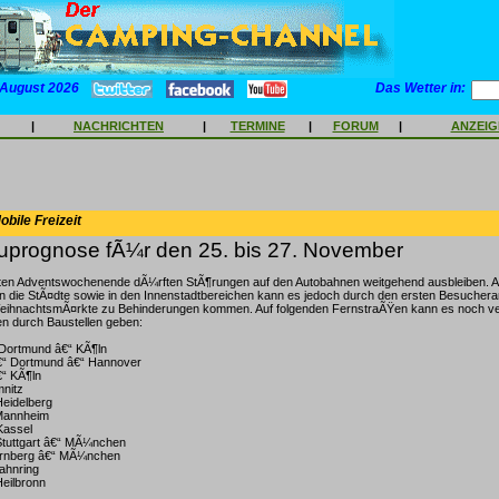
 August 2026
Das Wetter in:
|
NACHRICHTEN
|
TERMINE
|
FORUM
|
ANZEI
bile Freizeit
prognose fÃ¼r den 25. bis 27. November
ten Adventswochenende dÃ¼rften StÃ¶rungen auf den Autobahnen weitgehend ausbleiben. A
n die StÃ¤dte sowie in den Innenstadtbereichen kann es jedoch durch den ersten Besucher
ihnachtsmÃ¤rkte zu Behinderungen kommen. Auf folgenden FernstraÃŸen kann es noch ver
n durch Baustellen geben:
Dortmund â€“ KÃ¶ln
€“ Dortmund â€“ Hannover
“ KÃ¶ln
mnitz
Heidelberg
 Mannheim
Kassel
 Stuttgart â€“ MÃ¼nchen
¼rnberg â€“ MÃ¼nchen
bahnring
Heilbronn