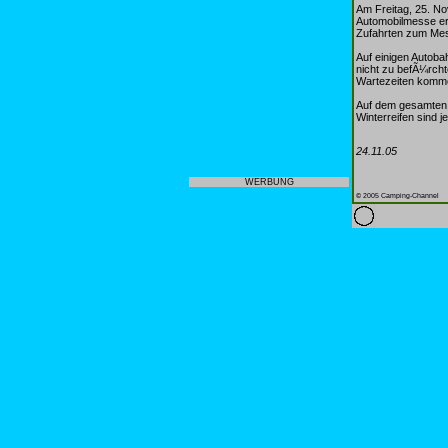
Am Freitag, 25. No
Automobilmesse er
Zufahrten zum Mes
Auf einigen Autob
nicht zu befÃ¼rch
Wartezeiten komm
Auf dem gesamten 
Winterreifen sind je
24.11.05
WERBUNG
© 2005 Camping-Channel