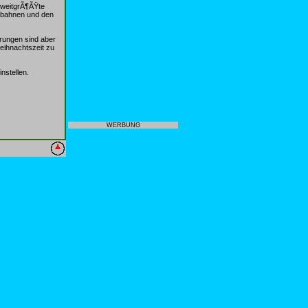
zweitgrÃ¶ÃŸte
obahnen und den
rungen sind aber
eihnachtszeit zu
nstellen.
WERBUNG