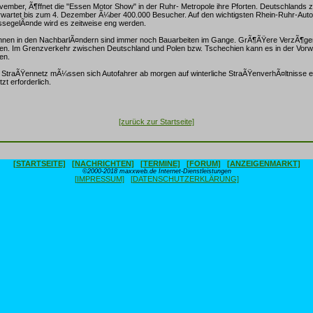
vember, Ã¶ffnet die "Essen Motor Show" in der Ruhr- Metropole ihre Pforten. Deutschlands 
wartet bis zum 4. Dezember Ã¼ber 400.000 Besucher. Auf den wichtigsten Rhein-Ruhr-Aut
segelÃ¤nde wird es zeitweise eng werden.
ahnen in den NachbarlÃ¤ndern sind immer noch Bauarbeiten im Gange. GrÃ¶ÃŸere VerzÃ¶ge
ten. Im Grenzverkehr zwischen Deutschland und Polen bzw. Tschechien kann es in der Vorw
en.
StraÃŸennetz mÃ¼ssen sich Autofahrer ab morgen auf winterliche StraÃŸenverhÃ¤ltnisse ei
tzt erforderlich.
[zurück zur Startseite]
[STARTSEITE]
[NACHRICHTEN]
[TERMINE]
[FORUM]
[ANZEIGENMARKT]
©2000-2018 maxxweb.de Internet-Dienstleistungen
[IMPRESSUM]
[DATENSCHUTZERKLÄRUNG]