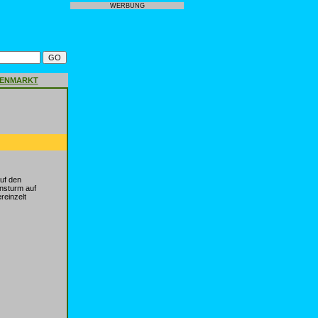
WERBUNG
GENMARKT
uf den
ansturm auf
einzelt