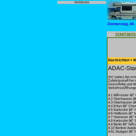
WERBUNG
Donnerstag, 06.
STARTSEITE
Nachrichten > Mo
ADAC-Stau
(hr)
(adac) Am ers
ZufahrtsstraÃŸen i
GeschÃ¤fte und We
VerkehrsstÃ¶runge
A 1 MÃ¼nster â€“ 
A 2 Oberhausen â
A 3 Oberhausen â€
A 4 Erfurt â€“ Che
A 5 Karlsruhe â€“ 
A 6 Heilbronn â€“
A 7 Hannover â€“ 
A 8 Karlsruhe â€“
A 9 Berlin â€“ NÃ
A 10 Berliner Auto
A 81 Stuttgart â€“ 