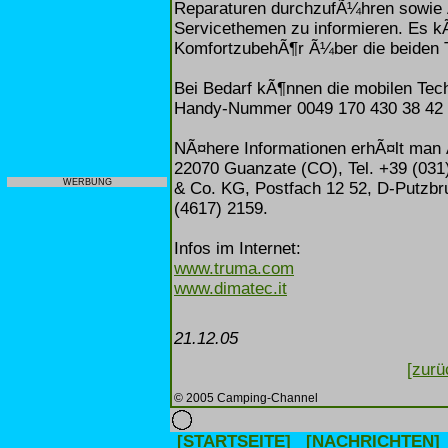
Reparaturen durchzufÃ¼hren sowie 
Servicethemen zu informieren. Es k
KomfortzubehÃ¶r Ã¼ber die beiden T
Bei Bedarf kÃ¶nnen die mobilen Tech
Handy-Nummer 0049 170 430 38 42 a
NÃ¤here Informationen erhÃ¤lt man Ã¼
22070 Guanzate (CO), Tel. +39 (03
WERBUNG
& Co. KG, Postfach 12 52, D-Putzbru
(4617) 2159.
Infos im Internet:
www.truma.com
www.dimatec.it
21.12.05
[zurü
© 2005 Camping-Channel
[STARTSEITE]
[NACHRICHTEN]