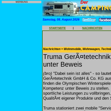
WERBUNG
Samstag, 08. August 2026
STARTSEITE
|
NACHRICHTEN
Nachrichten > Wohnmobile, Wohnwagen, Techni
Truma GerÃ¤tetechnik 
unter Beweis
(bro)
"Dabei sein ist alles" - so lau
GerÃ¤tetechnik GmbH & Co. KG aus 
finden die Olympischen Winterspiele 
Kompetenz unter Beweis zu stellen
sportliche Leistungen zu vollbringe
QualitÃ¤t eigener Produkte und den 
Truma stationiert zwei mobile "Serv