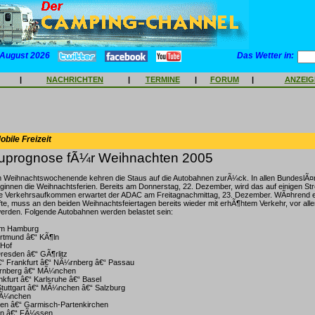
 August 2026
Das Wetter in:
|
NACHRICHTEN
|
TERMINE
|
FORUM
|
ANZEI
bile Freizeit
prognose fÃ¼r Weihnachten 2005
 Weihnachtswochenende kehren die Staus auf die Autobahnen zurÃ¼ck. In allen BundeslÃ¤n
ginnen die Weihnachtsferien. Bereits am Donnerstag, 22. Dezember, wird das auf einigen S
te Verkehrsaufkommen erwartet der ADAC am Freitagnachmittag, 23. Dezember. WÃ¤hrend 
fte, muss an den beiden Weihnachtsfeiertagen bereits wieder mit erhÃ¶htem Verkehr, vor all
werden. Folgende Autobahnen werden belastet sein:
aum Hamburg
rtmund â€“ KÃ¶ln
 Hof
resden â€“ GÃ¶rlitz
“ Frankfurt â€“ NÃ¼rnberg â€“ Passau
¼rnberg â€“ MÃ¼nchen
nkfurt â€“ Karlsruhe â€“ Basel
Stuttgart â€“ MÃ¼nchen â€“ Salzburg
MÃ¼nchen
en â€“ Garmisch-Partenkirchen
en â€“ FÃ¼ssen