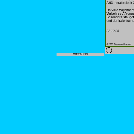
A 93 Inntaldreieck 
Da viele Weihnacht
VerkehrsstÃ¶runge
Besonders staugef
und der italienisc
22.12.05
© 2005 Camping-Channel
WERBUNG