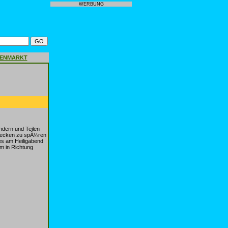
WERBUNG
GENMARKT
dern und Teilen
trecken zu spÃ¼ren
es am Heiligabend
em in Richtung