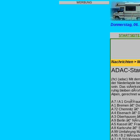
WERBUNG
Donnerstag, 06.
STARTSEITE
Nachrichten > Mo
ADAC-Stau
(hr)
(adac) Mit dem
der Niederlande be
sein. Das stÃ¤rks
ruhig bleiben dÃ¼r
Alpen, gerechnet 
A 7 / A 1 GroÃŸr
A 1 Bremen â€“ Do
A 72 Chemnitz â€“
A 4 Eisenach â€“ D
A 3 Oberhausen â€
A 9 Berlin â€“ NÃ
A 5 Kassel â€“ Fra
A 8 Karlsruhe â€“ 
A 99 Umfahrung 
A 95 / B 2 MÃ¼nch
A 7 / B 310 Kempt