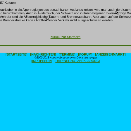
â€“ Kufstein
surlauber in die Alpenregionen des benachbarten Auslands reisen, wird man auch dort kau
n herumkommen. Auch in Ã–sterreich, der Schweiz und in Italien beginnen zweiwÃ¶chige We
Ã¤hrdet sind die Ã¶sterreichische Tauern- und Brennerautobahn. Aber auch auf der Schwei
hen Brennerstrecke kann zÃ¤hflieÃŸender Verkehr nicht ausgeschlossen werden.
[zurück zur Startseite]
[STARTSEITE]
[NACHRICHTEN]
[TERMINE]
[FORUM]
[ANZEIGENMARKT]
©2000-2018 maxxweb.de Internet-Dienstleistungen
[IMPRESSUM]
[DATENSCHUTZERKLÄRUNG]