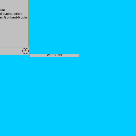
m um
ihnachtsferien.
zer Gotthard-Route
WERBUNG