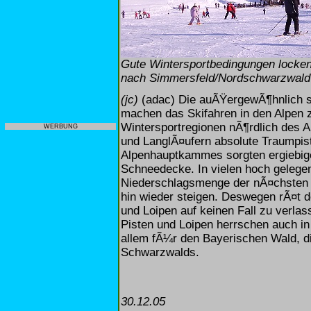
Gute Wintersportbedingungen locken 
nach Simmersfeld/Nordschwarzwald 
(jc)
(adac) Die auÃŸergewÃ¶hnlich s
machen das Skifahren in den Alpen 
Wintersportregionen nÃ¶rdlich des 
WERBUNG
und LanglÃ¤ufern absolute Traumpis
Alpenhauptkammes sorgten ergiebig
Schneedecke. In vielen hoch gelegen
Niederschlagsmenge der nÃ¤chsten 
hin wieder steigen. Deswegen rÃ¤t d
und Loipen auf keinen Fall zu verla
Pisten und Loipen herrschen auch in 
allem fÃ¼r den Bayerischen Wald, di
Schwarzwalds.
30.12.05