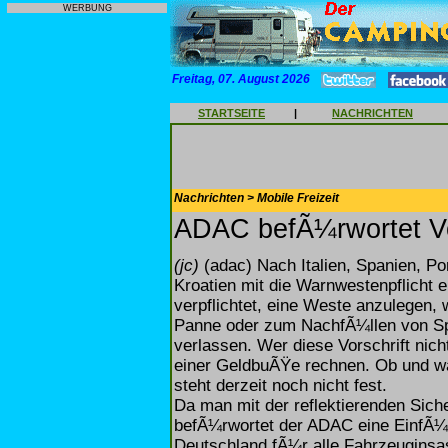
WERBUNG
Freitag, 07. August 2026
STARTSEITE
|
NACHRICHTEN
Nachrichten > Mobile Freizeit
ADAC befÃ¼rwortet Vor
(jc)
(adac) Nach Italien, Spanien, Po
Kroatien mit die Warnwestenpflicht e
verpflichtet, eine Weste anzulegen,
Panne oder zum NachfÃ¼llen von Sp
verlassen. Wer diese Vorschrift nich
einer GeldbuÃŸe rechnen. Ob und wa
steht derzeit noch nicht fest.
Da man mit der reflektierenden Sich
befÃ¼rwortet der ADAC eine EinfÃ¼h
Deutschland fÃ¼r alle Fahrzeuginsa