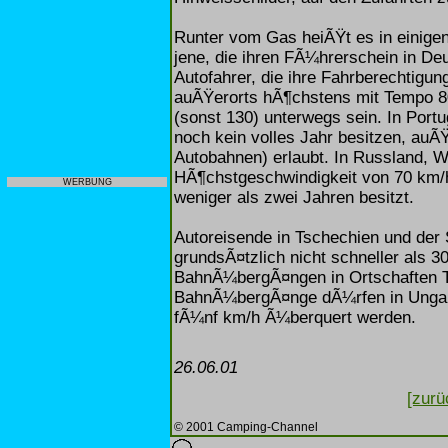
Runter vom Gas heiÃŸt es in einige
jene, die ihren FÃ¼hrerschein in D
Autofahrer, die ihre Fahrberechtigun
auÃŸerorts hÃ¶chstens mit Tempo 80
(sonst 130) unterwegs sein. In Port
noch kein volles Jahr besitzen, auÃŸ
Autobahnen) erlaubt. In Russland, 
HÃ¶chstgeschwindigkeit von 70 km/h
WERBUNG
weniger als zwei Jahren besitzt.
Autoreisende in Tschechien und de
grundsÃ¤tzlich nicht schneller als 30
BahnÃ¼bergÃ¤ngen in Ortschaften T
BahnÃ¼bergÃ¤nge dÃ¼rfen in Ungarn
fÃ¼nf km/h Ã¼berquert werden.
26.06.01
[zurü
© 2001 Camping-Channel