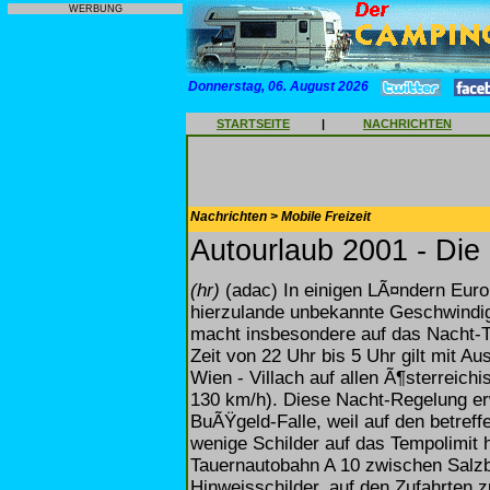
WERBUNG
Donnerstag, 06. August 2026
STARTSEITE
|
NACHRICHTEN
Nachrichten > Mobile Freizeit
Autourlaub 2001 - Di
(hr)
(adac) In einigen LÃ¤ndern Eur
hierzulande unbekannte Geschwindi
macht insbesondere auf das Nacht-T
Zeit von 22 Uhr bis 5 Uhr gilt mit A
Wien - Villach auf allen Ã¶sterrei
130 km/h). Diese Nacht-Regelung erw
BuÃŸgeld-Falle, weil auf den betref
wenige Schilder auf das Tempolimit h
Tauernautobahn A 10 zwischen Salzbu
Hinweisschilder, auf den Zufahrten 