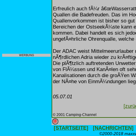
Erfreulich auch fÃ¼r â€œWasserrat
Quallen die Badefreuden. Das im Ho
Quallenvorkommen ist bisher so gut w
Bereichen der OstseekÃ¼ste kann e
kommen. Dabei handelt es sich jedo
ungefÃ¤hrliche Ohrenqualle, welche 
Der ADAC weist Mittelmeerurlauber n
WERBUNG
nÃ¶rdlichen Adria wieder zu krÃ¤ft
Die plÃ¶tzlich auftretenden Unwett
von FlÃ¼ssen und KanÃ¤len oft sehr
Kanalisationen durch die groÃŸen W
der NÃ¤he von EinmÃ¼ndungen liege
05.07.01
[zurü
© 2001 Camping-Channel
[STARTSEITE]
[NACHRICHTEN]
©2000-2018 maxxwe