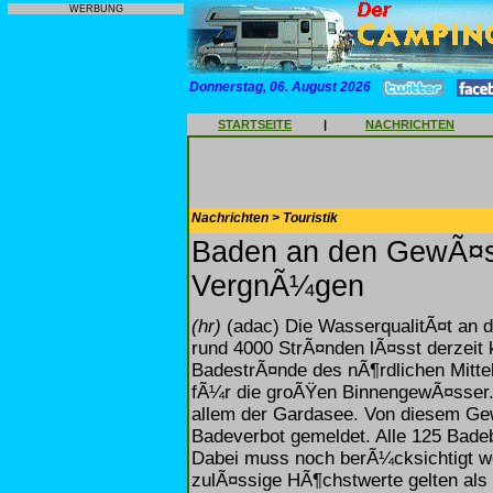
WERBUNG
Donnerstag, 06. August 2026
STARTSEITE
|
NACHRICHTEN
Nachrichten > Touristik
Baden an den GewÃ¤ss
VergnÃ¼gen
(hr)
(adac) Die WasserqualitÃ¤t an 
rund 4000 StrÃ¤nden lÃ¤sst derzeit
BadestrÃ¤nde des nÃ¶rdlichen Mitt
fÃ¼r die groÃŸen BinnengewÃ¤sser. 
allem der Gardasee. Von diesem Ge
Badeverbot gemeldet. Alle 125 Badeb
Dabei muss noch berÃ¼cksichtigt wer
zulÃ¤ssige HÃ¶chstwerte gelten als