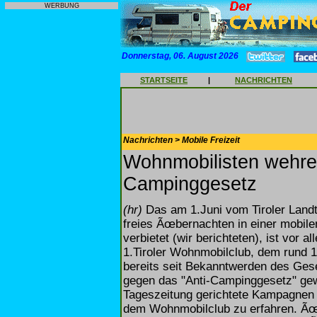
WERBUNG
Donnerstag, 06. August 2026
STARTSEITE
|
NACHRICHTEN
Nachrichten > Mobile Freizeit
Wohnmobilisten wehren
Campinggesetz
(hr)
Das am 1.Juni vom Tiroler Land
freies Ãœbernachten in einer mobil
verbietet (wir berichteten), ist vor
1.Tiroler Wohnmobilclub, dem rund 
bereits seit Bekanntwerden des Ges
gegen das "Anti-Campinggesetz" gewe
Tageszeitung gerichtete Kampagnen s
dem Wohnmobilclub zu erfahren. Ãœ