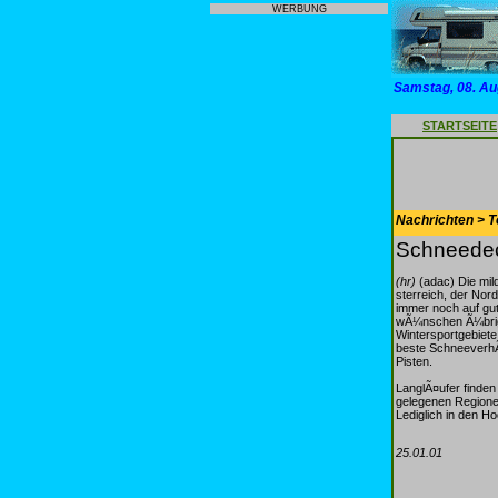
WERBUNG
Samstag, 08. Au
STARTSEITE
Nachrichten > T
Schneedec
(hr)
(adac) Die mil
sterreich, der Nor
immer noch auf gut
wÃ¼nschen Ã¼brig. 
Wintersportgebiete
beste SchneeverhÃ¤
Pisten.
LanglÃ¤ufer finden 
gelegenen Regionen 
Lediglich in den 
25.01.01