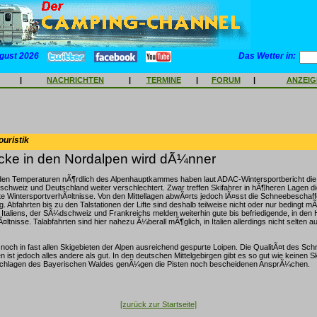
gust 2026
Das Wetter in:
|
NACHRICHTEN
|
TERMINE
|
FORUM
|
ANZEI
ouristik
ke in den Nordalpen wird dÃ¼nner
den Temperaturen nÃ¶rdlich des Alpenhauptkammes haben laut ADAC-Wintersportbericht die
dschweiz und Deutschland weiter verschlechtert. Zwar treffen Skifahrer in hÃ¶heren Lagen d
e WintersportverhÃ¤ltnisse. Von den Mittellagen abwÃ¤rts jedoch lÃ¤sst die Schneebeschaff
Abfahrten bis zu den Talstationen der Lifte sind deshalb teilweise nicht oder nur bedingt mÃ
 Italiens, der SÃ¼dschweiz und Frankreichs melden weiterhin gute bis befriedigende, in den
ltnisse. Talabfahrten sind hier nahezu Ã¼berall mÃ¶glich, in Italien allerdings nicht selten 
noch in fast allen Skigebieten der Alpen ausreichend gespurte Loipen. Die QualitÃ¤t des Schn
ist jedoch alles andere als gut. In den deutschen Mittelgebirgen gibt es so gut wie keinen S
Hochlagen des Bayerischen Waldes genÃ¼gen die Pisten noch bescheidenen AnsprÃ¼chen.
[zurück zur Startseite]