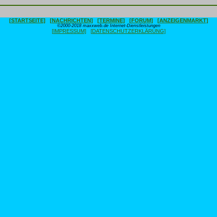
[STARTSEITE]
[NACHRICHTEN]
[TERMINE]
[FORUM]
[ANZEIGENMARKT]
©2000-2018 maxxweb.de Internet-Dienstleistungen
[IMPRESSUM]
[DATENSCHUTZERKLÄRUNG]