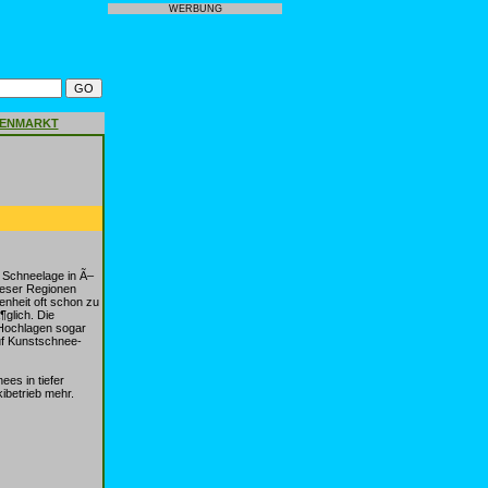
WERBUNG
GENMARKT
 Schneelage in Ã–
ieser Regionen
enheit oft schon zu
¶glich. Die
 Hochlagen sogar
auf Kunstschnee-
ees in tiefer
kibetrieb mehr.